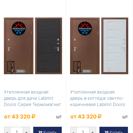
Утепленная входная
Утепленная входная
дверь для дачи Labirint
дверь в коттедж светло-
Doors Серия Термомагнит
коричневая Labirint Doors
LD-842
Серия Термом...
от 43 320
от 43 320
шт
шт
-
+
-
+
Купить
Купить