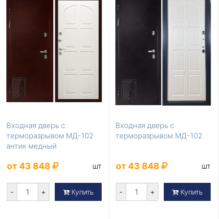
Входная дверь с
Входная дверь с
терморазрывом МД-102
терморазрывом МД-102
антик медный
от 43 848
от 43 848
шт
шт
-
+
-
+
Купить
Купить