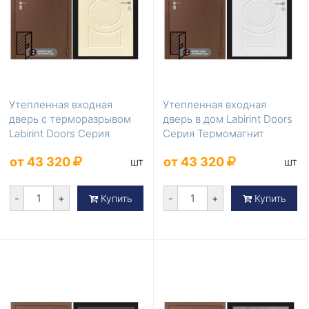
Утепленная входная
Утепленная входная
дверь с терморазрывом
дверь в дом Labirint Doors
Labirint Doors Серия
Серия Термомагнит
Термомагнит Шампан...
Белый софт
от 43 320
от 43 320
шт
шт
-
+
-
+
Купить
Купить