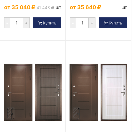
от 35 040
от 35 640
шт
шт
41 448
-
+
-
+
Купить
Купить