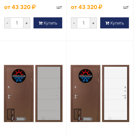
Серия Термомагни...
Серия Термомагни...
от 43 320
от 43 320
шт
шт
-
+
-
+
Купить
Купить