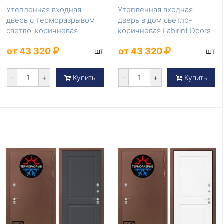
Утепленная входная
Утепленная входная
дверь с терморазрывом
дверь в дом светло-
светло-коричневая
коричневая Labirint Doors
Labirint Doors Серия ...
Серия Термомагни...
от 43 320
от 43 320
шт
шт
-
+
-
+
Купить
Купить