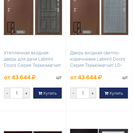
Утепленная входная
Дверь входная светло-
дверь для дачи Labirint
коричневая Labirint Doors
Doors Серия Термомагнит
Серия Термомагнит LD-
LD-864
863
от 43 644
от 43 644
шт
шт
-
+
-
+
Купить
Купить