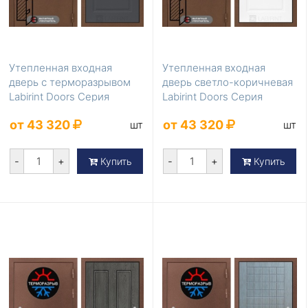
Утепленная входная
Утепленная входная
дверь с терморазрывом
дверь светло-коричневая
Labirint Doors Серия
Labirint Doors Серия
Термомагнит LD-836
Термомагнит LD-8...
от 43 320
от 43 320
шт
шт
-
+
-
+
Купить
Купить