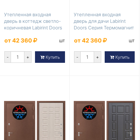
Утепленная входная
Утепленная входная
дверь в коттедж светло-
дверь для дачи Labirint
коричневая Labirint Doors
Doors Серия Термомагнит
Серия Термом...
LD-857
от 42 360
от 42 360
шт
шт
-
+
-
+
Купить
Купить