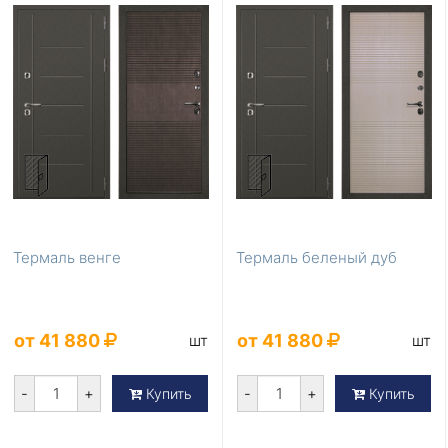
Термаль венге
Термаль беленый дуб
от 41 880
от 41 880
шт
шт
-
+
-
+
Купить
Купить