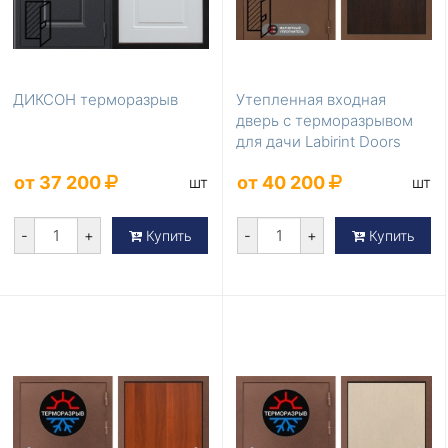
ДИКСОН терморазрыв
Утепленная входная
дверь с терморазрывом
для дачи Labirint Doors
Серия Термомагн...
от 37 200
от 40 200
шт
шт
-
+
-
+
Купить
Купить