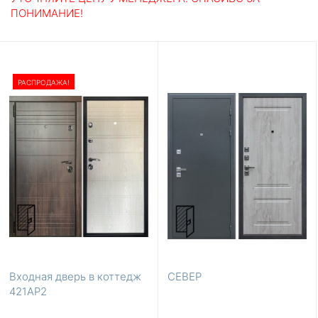
ПОНИМАНИЕ!
Материал отделки
Входные двери из массива
МДФ
По размерам
860×2050
880×2050
960×2050
980×2050
1250×2050
РАСПРОДАЖА!
1250×2070
850×2050
950×2050
Популярные цвета
Белые
Коричневые
Светло-коричневые
Светлые
Серые
Тёмно-коричневые
Темные
Входная дверь в коттедж
СЕВЕР
421АР2