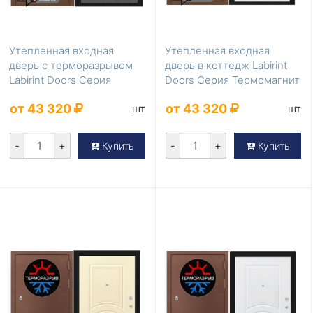
Утепленная входная
Утепленная входная
дверь с терморазрывом
дверь в коттедж Labirint
Labirint Doors Серия
Doors Серия Термомагнит
Термомагнит Graphi...
White soft
от 43 320
от 43 320
шт
шт
-
+
-
+
Купить
Купить