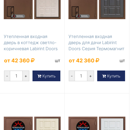
Утепленная входная
Утепленная входная
дверь в коттедж светло-
дверь для дачи Labirint
коричневая Labirint Doors
Doors Серия Термомагнит
Серия Термом...
LD-855
от 42 360
от 42 360
шт
шт
-
+
-
+
Купить
Купить