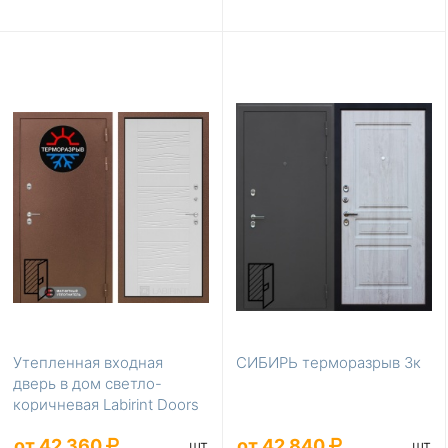
Утепленная входная
СИБИРЬ терморазрыв 3к
дверь в дом светло-
коричневая Labirint Doors
Серия Термомагни...
от 42 360
от 42 840
шт
шт