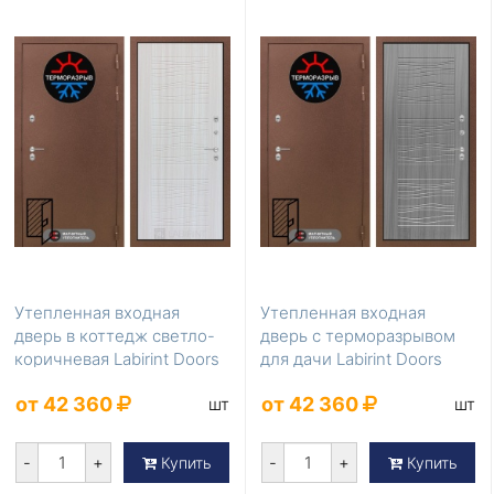
Утепленная входная
Утепленная входная
дверь в коттедж светло-
дверь с терморазрывом
коричневая Labirint Doors
для дачи Labirint Doors
Серия Термом...
Серия Термомагн...
от 42 360
от 42 360
шт
шт
-
+
-
+
Купить
Купить