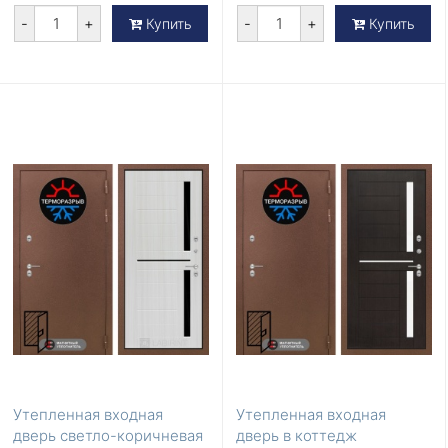
-
+
-
+
Купить
Купить
Утепленная входная
Утепленная входная
дверь светло-коричневая
дверь в коттедж