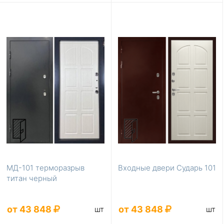
МД-101 терморазрыв
Входные двери Сударь 101
титан черный
от 43 848
от 43 848
шт
шт