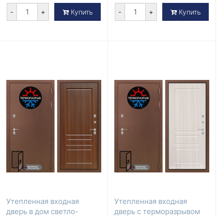
-
+
-
+
Купить
Купить
Утепленная входная
Утепленная входная
дверь в дом светло-
дверь с терморазрывом