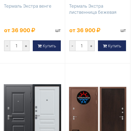
Термаль Экстра венге
Термаль Экстра
лиственница бежевая
от 36 900
от 36 900
шт
шт
-
+
-
+
Купить
Купить