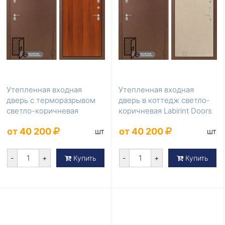
Утепленная входная
Утепленная входная
дверь с терморазрывом
дверь в коттедж светло-
светло-коричневая
коричневая Labirint Doors
Labirint Doors Серия ...
Серия Термом...
от 40 200
от 40 200
шт
шт
-
+
-
+
Купить
Купить