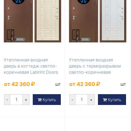
Утепленная входная
Утепленная входная
дверь в коттедж светло-
дверь с терморазрывом
коричневая Labirint Doors
светло-коричневая
Серия Термом...
Labirint Doors Серия ...
от 42 360
от 42 360
шт
шт
-
+
-
+
Купить
Купить