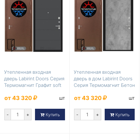
Утепленная входная
Утепленная входная
дверь Labirint Doors Серия
дверь в дом Labirint Doors
Термомагнит Графит soft
Серия Термомагнит Бетон
светлый
от 43 320
от 43 320
шт
шт
-
+
-
+
Купить
Купить