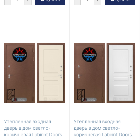
Утепленная входная
Утепленная входная
дверь в дом светло-
дверь в дом светло-
коричневая Labirint Doors
коричневая Labirint Doors