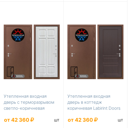
Утепленная входная
Утепленная входная
дверь с терморазрывом
дверь в коттедж
светло-коричневая
коричневая Labirint Doors
Labirint Doors Серия ...
Серия Термомагнит L...
от 42 360
от 42 360
шт
шт