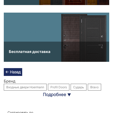
Бесплатная доставка
← Назад
Бренд
Входные двери Hoermann
Profil Doors
Сударь
Bravo
Подробнее
▼
Входные двери Labirint Doors
Интекрон
Собственное производство
Стальная линия
Назначение
Сортировать по