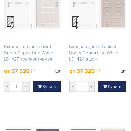
Входная дверь Labirint
Входная дверь Labirint
Doors Серия Line White
Doors Серия Line White
LD-427 трехконтурная
LD-424 в дом
от 37 320
от 37 320
шт
шт
-
+
-
+
Купить
Купить