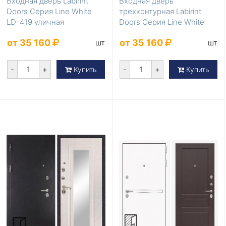
Входная дверь Labirint
Входная дверь
Doors Серия Line White
трехконтурная Labirint
LD-419 уличная
Doors Серия Line White
LD-418
от 35 160
от 35 160
шт
шт
-
+
-
+
Купить
Купить