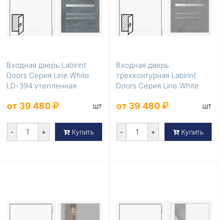
Входная дверь Labirint
Входная дверь
Doors Серия Line White
трехконтурная Labirint
LD-394 утепленная
Doors Серия Line White
LD-393 уличная
от 39 480
от 39 480
шт
шт
-
+
-
+
Купить
Купить