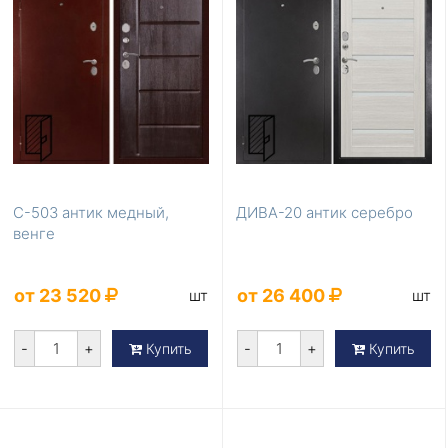
С-503 антик медный,
ДИВА-20 антик серебро
венге
от 23 520
от 26 400
шт
шт
-
+
-
+
Купить
Купить