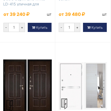
LD-415 уличная для
коттеджа
от 39 240
от 39 480
шт
шт
-
+
-
+
Купить
Купить