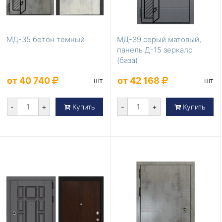
МД-35 бетон темный
МД-39 серый матовый,
панель Д-15 зеркало
(база)
от 40 740
от 42 168
шт
шт
-
+
-
+
Купить
Купить