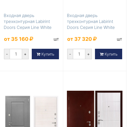
Входная дверь
Входная дверь
трехконтурная Labirint
трехконтурная Labirint
Doors Серия Line White
Doors Серия Line White
LD-420 уличная в кот...
LD-425 в дом
от 35 160
от 37 320
шт
шт
-
+
-
+
Купить
Купить