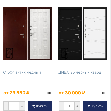
С-504 антик медный
ДИВА-25 черный кварц
от 26 880
от 30 000
шт
шт
-
+
-
+
Купить
Купить