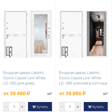
Входная дверь Labirint
Входная дверь Labirint
Doors Серия Line White
Doors Серия Line White
LD-390 для дома
LD-389 уличная в коттедж
от 39 480
от 39 960
шт
шт
-
+
-
+
Купить
Купить