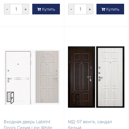
-
+
-
+
Купить
Купить
Входная дверь Labirint
МД-07 венге, сандал
Doors Серия Line White
белый