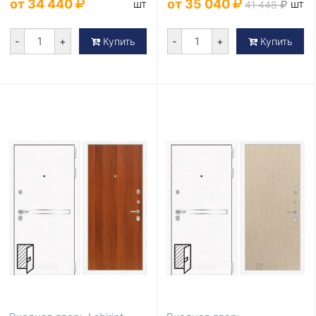
от 34 440
от 35 040
шт
шт
41 448
-
+
-
+
Купить
Купить