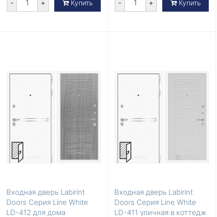
-
+
-
+
Купить
Купить
Входная дверь Labirint
Входная дверь Labirint
Doors Серия Line White
Doors Серия Line White
LD-412 для дома
LD-411 уличная в коттедж