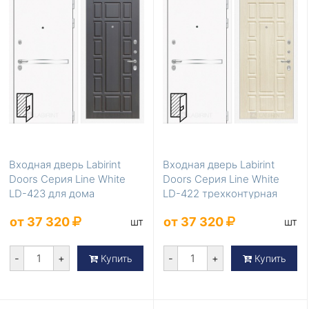
Входная дверь Labirint
Входная дверь Labirint
Doors Серия Line White
Doors Серия Line White
LD-423 для дома
LD-422 трехконтурная
от 37 320
от 37 320
шт
шт
-
+
-
+
Купить
Купить