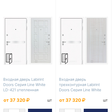
Входная дверь Labirint
Входная дверь
Doors Серия Line White
трехконтурная Labirint
LD-421 утепленная
Doors Серия Line White
LD-413
от 37 320
от 37 320
шт
шт