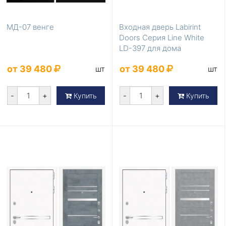
МД-07 венге
Входная дверь Labirint
Doors Серия Line White
LD-397 для дома
от 39 480
от 39 480
шт
шт
-
+
-
+
Купить
Купить