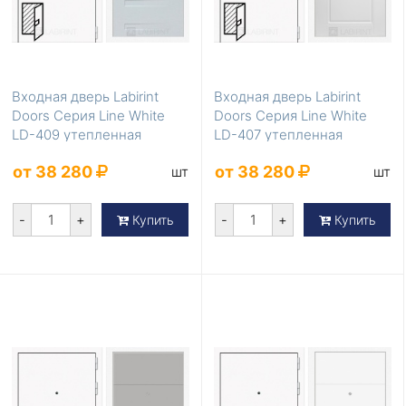
Входная дверь Labirint
Входная дверь Labirint
Doors Серия Line White
Doors Серия Line White
LD-409 утепленная
LD-407 утепленная
от 38 280
от 38 280
шт
шт
-
+
-
+
Купить
Купить