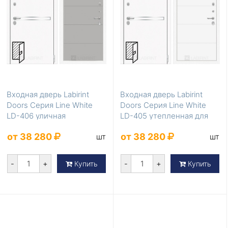
Входная дверь Labirint
Входная дверь Labirint
Doors Серия Line White
Doors Серия Line White
LD-406 уличная
LD-405 утепленная для
коттеджа
от 38 280
от 38 280
шт
шт
-
+
-
+
Купить
Купить