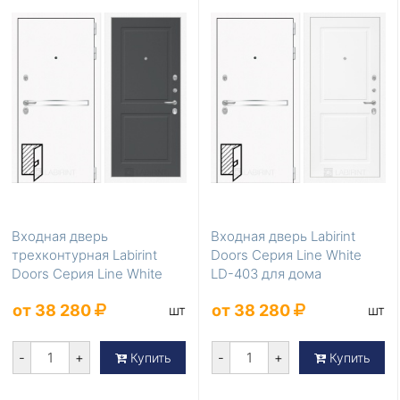
Входная дверь
Входная дверь Labirint
трехконтурная Labirint
Doors Серия Line White
Doors Серия Line White
LD-403 для дома
LD-404
от 38 280
от 38 280
шт
шт
-
+
-
+
Купить
Купить