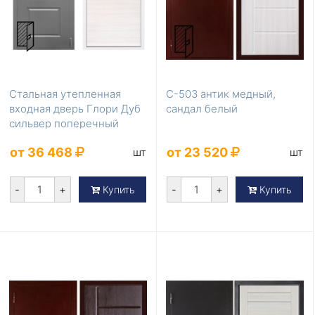
Стальная утепленная
С-503 антик медный,
входная дверь Глори Дуб
сандал белый
сильвер поперечный
утепленная
от 36 468
от 23 520
шт
шт
-
+
-
+
Купить
Купить