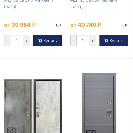
МД-39 серый матовый
МД-35 бетон темный
(база)
(база)
от 39 984
от 40 740
шт
шт
-
+
-
+
Купить
Купить