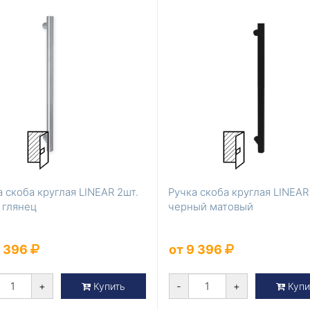
 скоба круглая LINEAR 2шт.
Ручка скоба круглая LINEAR
 глянец
черный матовый
9 396
от 9 396
+
-
+
Купить
Купи