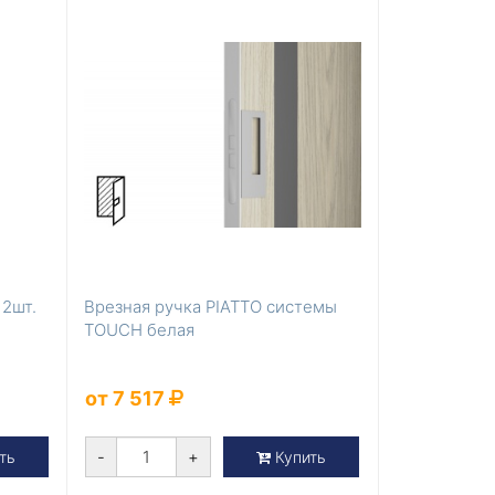
 2шт.
Врезная ручка PIATTO системы
TOUCH белая
от 7 517
-
+
ть
Купить