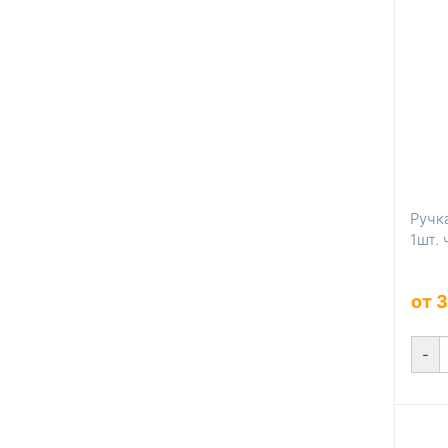
Ручк
1шт.
от 
-