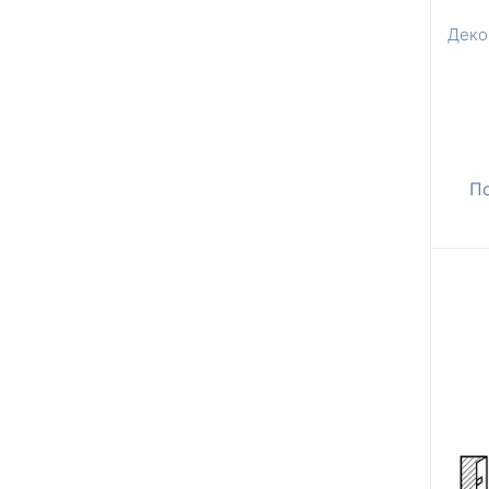
Деко
П