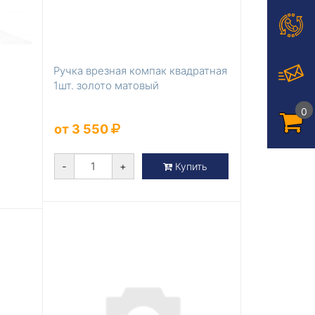
Ручка врезная компак квадратная
1шт. золото матовый
0
от 3 550
-
+
Купить