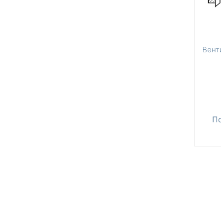
Вент
П