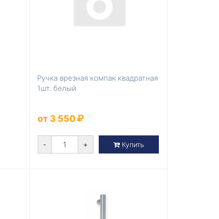
Ручка врезная компак квадратная
1шт. белый
от 3 550
-
+
Купить