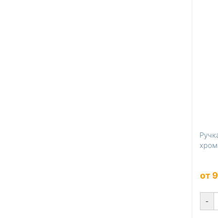
Ручка
хром
от 
-