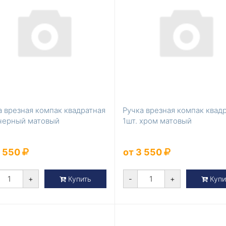
а врезная компак квадратная
Ручка врезная компак квад
 черный матовый
1шт. хром матовый
3 550
от 3 550
+
-
+
Купить
Купи