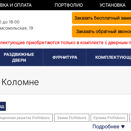
ВКА И ОПЛАТА
ПОРТФОЛИО
УСТАНОВКА
Заказать бесплатный зам
0 до 18:00
омсомольская, 19
Заказать обратный звоно
лектующие приобретаются только в комплекте с дверным 
РАЗДВИЖНЫЕ
ФУРНИТУРА
КОМПЛЕКТУЮЩ
ДВЕРИ
в Коломне
ад
яционная решетка Profildoors
Замки Profildoors
Кромка Profildoors
Подробнее
▼
rofildoors