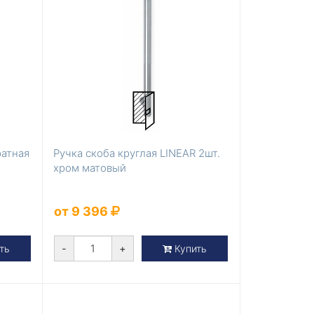
ратная
Ручка скоба круглая LINEAR 2шт.
хром матовый
от 9 396
-
+
ть
Купить