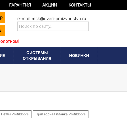
ГАРАНТИЯ
АКЦИИ
КОНТАКТЫ
ер
e-mail:
msk@dveri-proizvodstvo.ru
к
полотном!
СИСТЕМЫ
ИЕ
НОВИНКИ
ОТКРЫВАНИЯ
Петли Profildoors
Притворная планка Profildoors