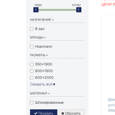
ЦЕНУ 
5690
101192
НАЗНАЧЕНИЕ
В зал
БРЕНДЫ
Hoermann
РАЗМЕРЫ
550×1900
600×1900
600×2000
Смореть всё
▼
МАТЕРИАЛ
Две
Шпонированные
шпо
(Ма
Показать
Сбросить