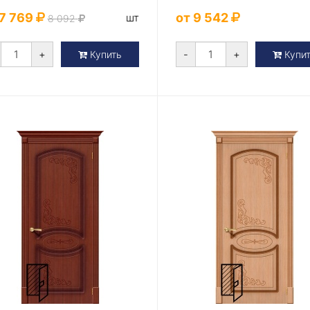
 7 769
от 9 542
шт
8 092
+
-
+
Купить
Купи