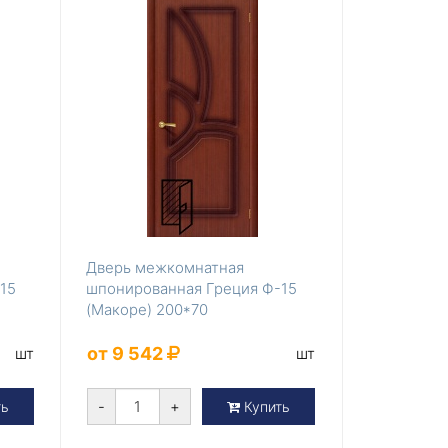
Дверь межкомнатная
15
шпонированная Греция Ф-15
(Макоре) 200*70
от 9 542
шт
шт
-
+
ть
Купить