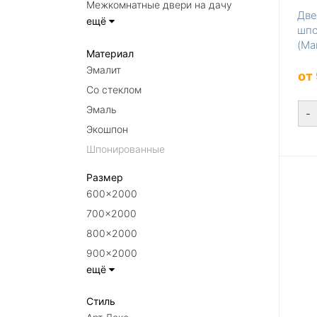
Межкомнатные двери на дачу
Две
ещё
шпо
(Ма
Материал
Эмалит
от
Со стеклом
Эмаль
-
Экошпон
Шпонированные
Размер
600×2000
700×2000
800×2000
900×2000
ещё
Стиль