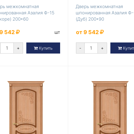
рь межкомнатная
Дверь межкомнатная
нированная Азалия Ф-15
шпонированная Азалия Ф-
коре) 200*60
(Дуб) 200*90
 9 542
от 9 542
шт
+
-
+
Купить
Купи