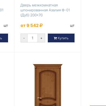
Дверь межкомнатная
01
шпонированная Азалия Ф-01
(Дуб) 200*70
от 9 542
шт
шт
-
+
ть
Купить