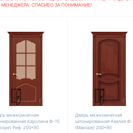
У МЕНЕДЖЕРА. СПАСИБО ЗА ПОНИМАНИЕ!
рь межкомнатная
Дверь межкомнатная
нированная Каролина Ф-15
шпонированная Азалия Ф-
коре) Риф. 200*90
(Макоре) 200*90