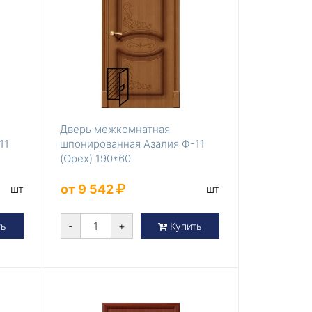
Дверь межкомнатная
11
шпонированная Азалия Ф-11
(Орех) 190*60
от 9 542
шт
шт
-
+
ть
Купить