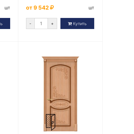
от 9 542
шт
шт
-
+
ть
Купить