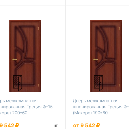
рь межкомнатная
Дверь межкомнатная
нированная Греция Ф-15
шпонированная Греция Ф-
коре) 200*60
(Макоре) 190*60
 9 542
от 9 542
шт