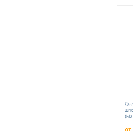
Две
шпо
(Ма
от