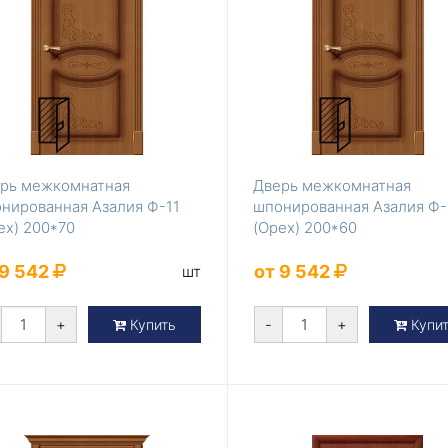
рь межкомнатная
Дверь межкомнатная
нированная Азалия Ф-11
шпонированная Азалия Ф-
ех) 200*70
(Орех) 200*60
 9 542
от 9 542
шт
+
-
+
Купить
Купи