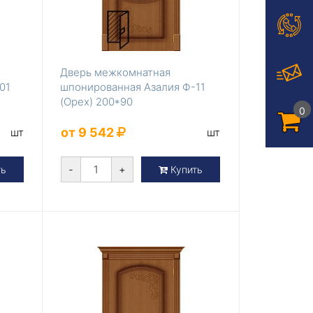
Дверь межкомнатная
01
шпонированная Азалия Ф-11
(Орех) 200*90
0
от 9 542
шт
шт
-
+
ть
Купить