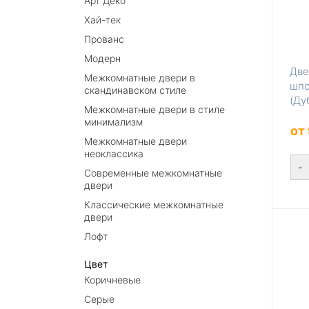
Арт Деко
Хай-тек
Прованс
Модерн
Две
Межкомнатные двери в
шпо
скандинавском стиле
(Ду
Межкомнатные двери в стиле
минимализм
от
Межкомнатные двери
неоклассика
-
Современные межкомнатные
двери
Классические межкомнатные
двери
Лофт
Цвет
Коричневые
Серые