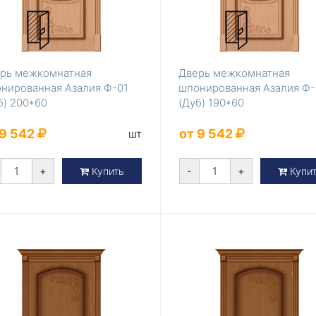
рь межкомнатная
Дверь межкомнатная
нированная Азалия Ф-01
шпонированная Азалия Ф-
б) 200*60
(Дуб) 190*60
 9 542
от 9 542
шт
+
-
+
Купить
Купи