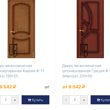
рь межкомнатная
Дверь межкомнатная
нированная Азалия Ф-11
шпонированная Греция Ф-
ех) 190*55
(Макоре) 200*90
 9 542
от 9 542
шт
+
-
+
Купить
Купи