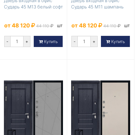
Дверь входная в офис
Дверь входная в офис
Сударь 45 М13 белый софт
Сударь 45 М11 шампань
от 48 120
от 48 120
шт
шт
44 110
44 110
-
+
-
+
Купить
Купить