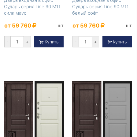
Дверь входная в офис
Дверь входная в офис
Сударь серия Line 90 М11
Сударь серия Line 90 М11
силк маус
белый софт
от 59 760
от 59 760
шт
шт
-
+
-
+
Купить
Купить