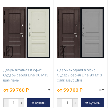
Дверь входная в офис
Дверь входная в офис
Сударь серия Line 90 М13
Сударь серия Line 90 М13
шампань
силк маус Див
от 59 760
от 59 760
шт
шт
-
+
-
+
Купить
Купить