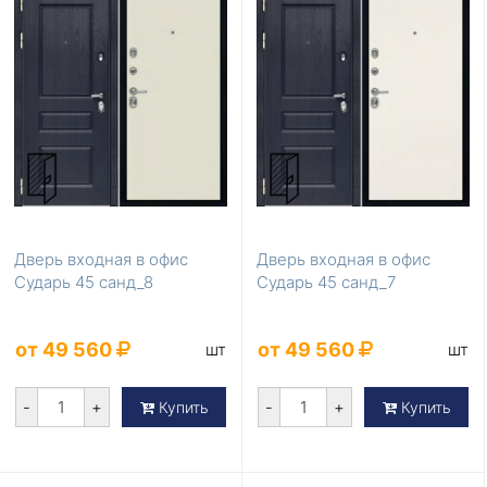
Дверь входная в офис
Дверь входная в офис
Сударь 45 санд_8
Сударь 45 санд_7
от 49 560
от 49 560
шт
шт
-
+
-
+
Купить
Купить