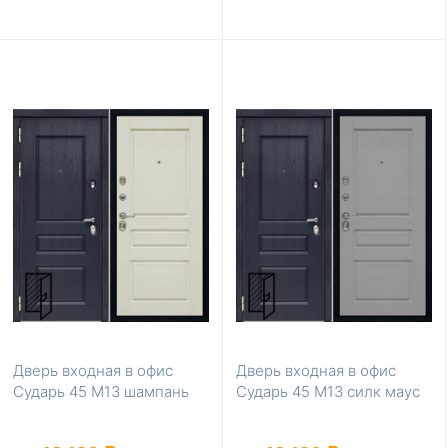
Дверь входная в офис
Дверь входная в офис
Сударь 45 М13 шампань
Сударь 45 М13 силк маус