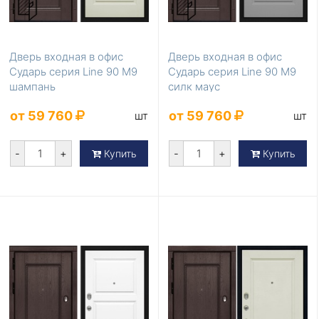
Дверь входная в офис
Дверь входная в офис
Сударь серия Line 90 М9
Сударь серия Line 90 М9
шампань
силк маус
от 59 760
от 59 760
шт
шт
-
+
-
+
Купить
Купить