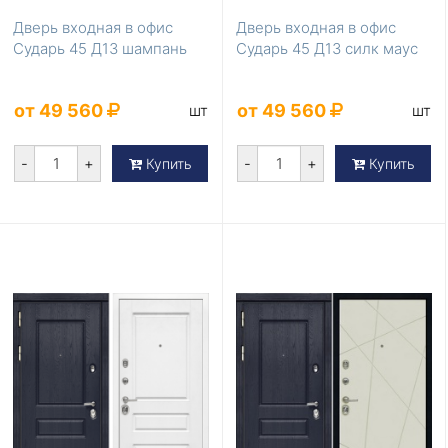
Дверь входная в офис
Дверь входная в офис
Сударь 45 Д13 шампань
Сударь 45 Д13 силк маус
от 49 560
от 49 560
шт
шт
-
+
-
+
Купить
Купить