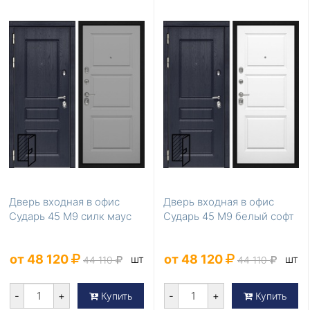
Дверь входная в офис
Дверь входная в офис
Сударь 45 М9 силк маус
Сударь 45 М9 белый софт
от 48 120
от 48 120
шт
шт
44 110
44 110
-
+
-
+
Купить
Купить