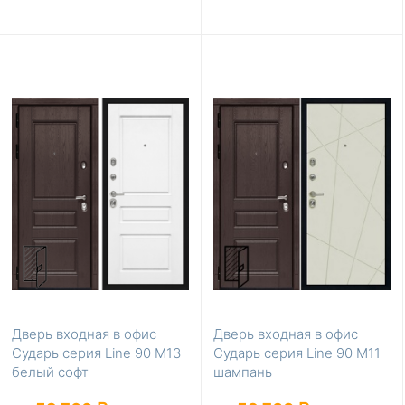
Дверь входная в офис
Дверь входная в офис
Сударь серия Line 90 М13
Сударь серия Line 90 М11
белый софт
шампань