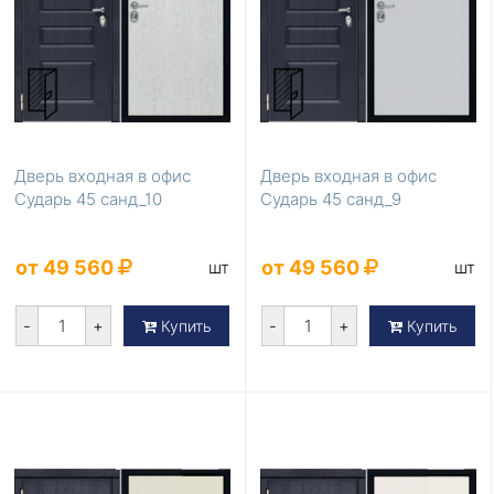
Дверь входная в офис
Дверь входная в офис
Сударь 45 санд_10
Сударь 45 санд_9
от 49 560
от 49 560
шт
шт
-
+
-
+
Купить
Купить