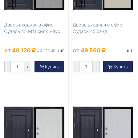
Дверь входная в офис
Дверь входная в офис
Сударь 45 М11 силк маус
Сударь 45 санд
от 48 120
от 49 560
шт
шт
44 110
-
+
-
+
Купить
Купить