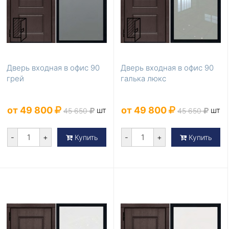
Дверь входная в офис 90
Дверь входная в офис 90
грей
галька люкс
от 49 800
от 49 800
шт
шт
45 650
45 650
-
+
-
+
Купить
Купить