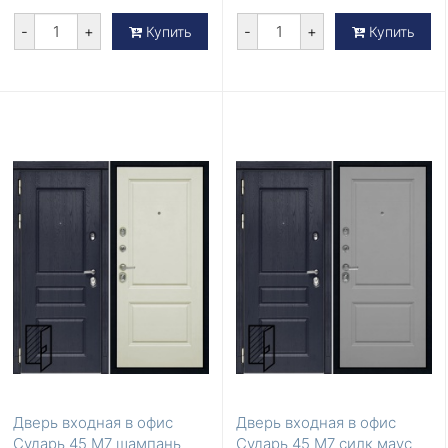
-
+
-
+
Купить
Купить
Дверь входная в офис
Дверь входная в офис
Сударь 45 М7 шампань
Сударь 45 М7 силк маус