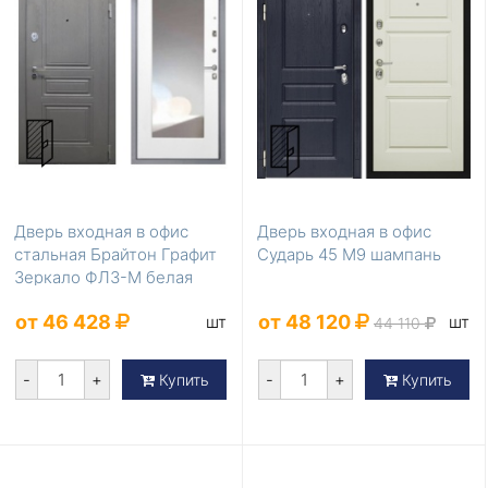
Дверь входная в офис
Дверь входная в офис
стальная Брайтон Графит
Сударь 45 М9 шампань
Зеркало ФЛЗ-М белая
матовая
от 46 428
от 48 120
шт
шт
44 110
-
+
-
+
Купить
Купить