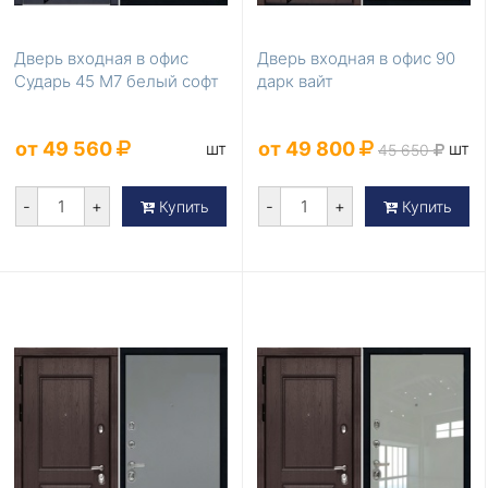
Дверь входная в офис
Дверь входная в офис 90
Сударь 45 М7 белый софт
дарк вайт
от 49 560
от 49 800
шт
шт
45 650
-
+
-
+
Купить
Купить