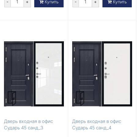
-
+
-
+
Купить
Купить
Дверь входная в офис
Дверь входная в офис
Сударь 45 санд_3
Сударь 45 санд_4