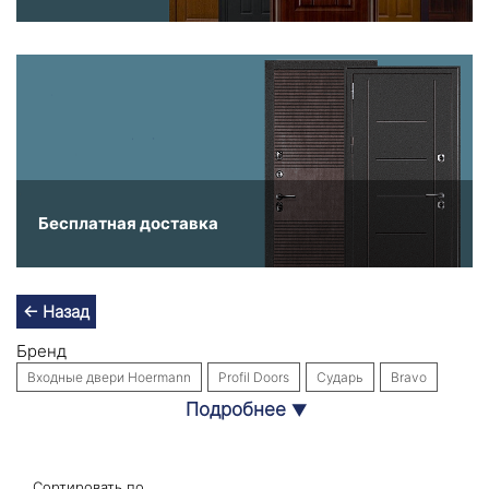
Бесплатная доставка
← Назад
Бренд
Входные двери Hoermann
Profil Doors
Сударь
Bravo
Подробнее
▼
Входные двери Labirint Doors
Интекрон
Собственное производство
Стальная линия
Назначение
Сортировать по