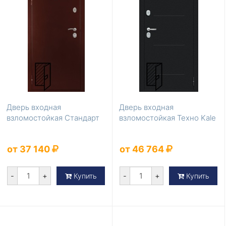
Дверь входная
Дверь входная
взломостойкая Стандарт
взломостойкая Техно Kale
от 37 140
от 46 764
-
+
-
+
Купить
Купить