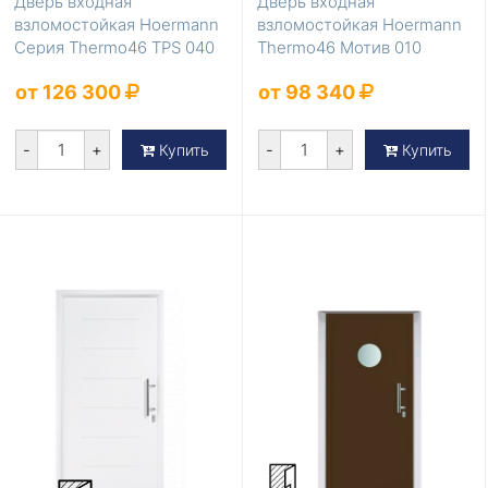
Дверь входная
Дверь входная
взломостойкая Hoermann
взломостойкая Hoermann
Серия Thermo46 TPS 040
Thermo46 Мотив 010
Антрацит с терморазр...
от 126 300
от 98 340
-
+
-
+
Купить
Купить