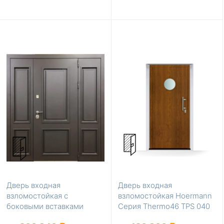
Дверь входная
Дверь входная
взломостойкая с
взломостойкая Hoermann
боковыми вставками
Серия Thermo46 TPS 040
Золотой дуб