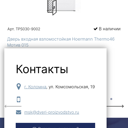
В наличии
Арт. TPS030-9002
Дверь входная взломостойкая Hoermann Thermo46
Мотив 015
116 340
Контакты
-
+
Купить
г. Коломна
,
ул. Комсомольская, 19
Previous
Next
msk@dveri-proizvodstvo.ru