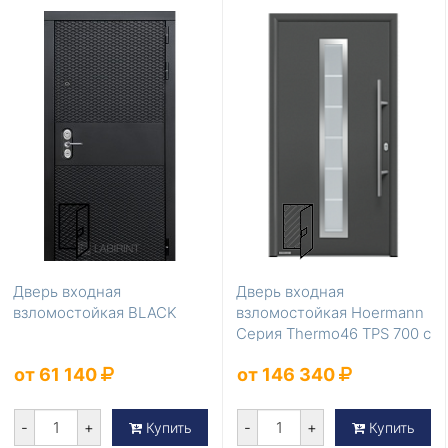
Дверь входная
Дверь входная
взломостойкая BLACK
взломостойкая Hoermann
Серия Thermo46 TPS 700 с
терморазрывом
от 61 140
от 146 340
-
+
-
+
Купить
Купить