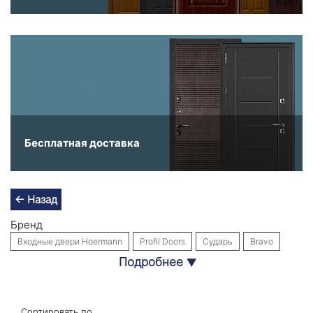
Бесплатная доставка
← Назад
Бренд
Входные двери Hoermann
Profil Doors
Сударь
Bravo
Подробнее
▼
Входные двери Labirint Doors
Интекрон
Собственное производство
Стальная линия
Назначение
Сортировать по