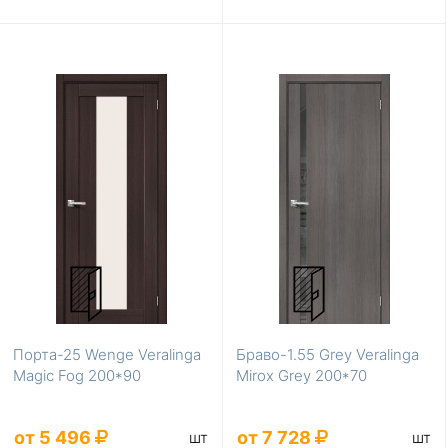
Порта-25 Wenge Veralinga
Браво-1.55 Grey Veralinga
Magic Fog 200*90
Mirox Grey 200*70
от 5 496
от 7 728
шт
шт