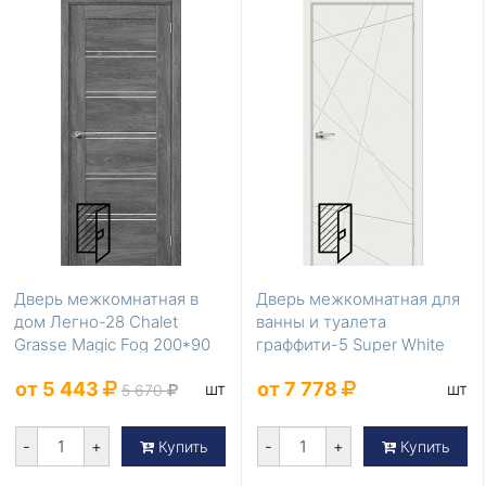
Дверь межкомнатная в
Дверь межкомнатная для
дом Легно-28 Chalet
ванны и туалета
Grasse Magic Fog 200*90
граффити-5 Super White
200*70
от 5 443
от 7 778
шт
шт
5 670
-
+
-
+
Купить
Купить