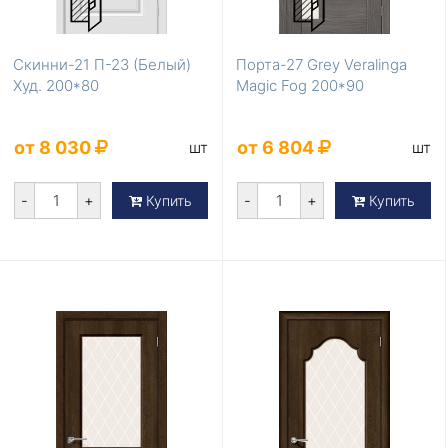
Скинни-21 П-23 (Белый)
Порта-27 Grey Veralinga
Худ. 200*80
Magic Fog 200*90
от 8 030
от 6 804
шт
шт
-
+
-
+
Купить
Купить