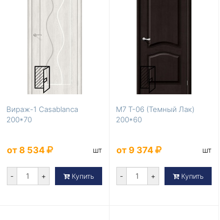
Вираж-1 Casablanca
М7 Т-06 (Темный Лак)
200*70
200*60
от 8 534
от 9 374
шт
шт
-
+
-
+
Купить
Купить