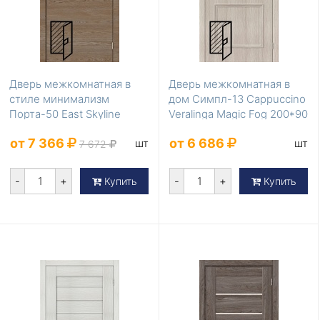
Дверь межкомнатная в
Дверь межкомнатная в
стиле минимализм
дом Симпл-13 Cappuccino
Порта-50 East Skyline
Veralinga Magic Fog 200*90
200*60
от 7 366
от 6 686
шт
шт
7 672
-
+
-
+
Купить
Купить