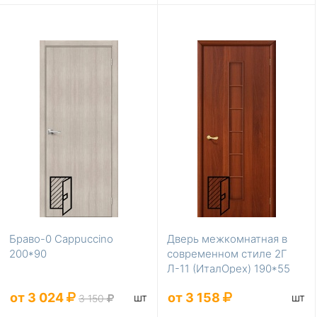
Браво-0 Cappuccino
Дверь межкомнатная в
200*90
современном стиле 2Г
Л-11 (ИталОрех) 190*55
от 3 024
от 3 158
шт
шт
3 150