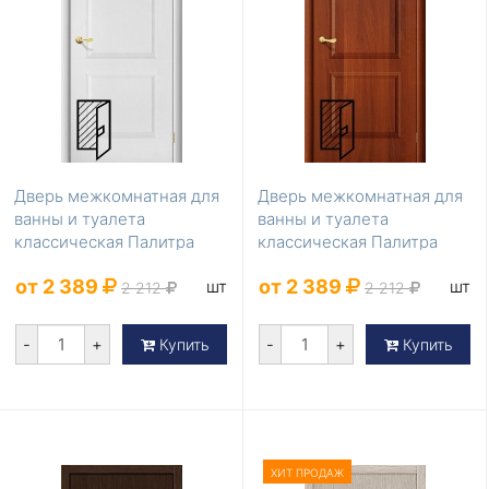
Дверь межкомнатная для
Дверь межкомнатная для
ванны и туалета
ванны и туалета
классическая Палитра
классическая Палитра
Л-23 (Белый) 200*90
Л-11 (ИталОрех) 200*...
от 2 389
от 2 389
шт
шт
2 212
2 212
-
+
-
+
Купить
Купить
ХИТ ПРОДАЖ