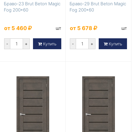
Браво-23 Brut Beton Magic
Браво-29 Brut Beton Magic
Fog 200*60
Fog 200*60
от 5 460
от 5 678
шт
шт
-
+
-
+
Купить
Купить