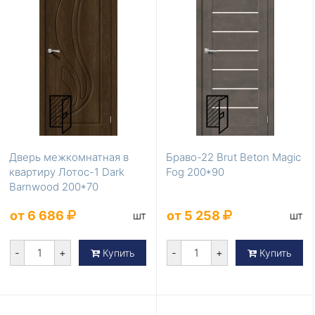
Дверь межкомнатная в
Браво-22 Brut Beton Magic
квартиру Лотос-1 Dark
Fog 200*90
Barnwood 200*70
от 6 686
от 5 258
шт
шт
-
+
-
+
Купить
Купить