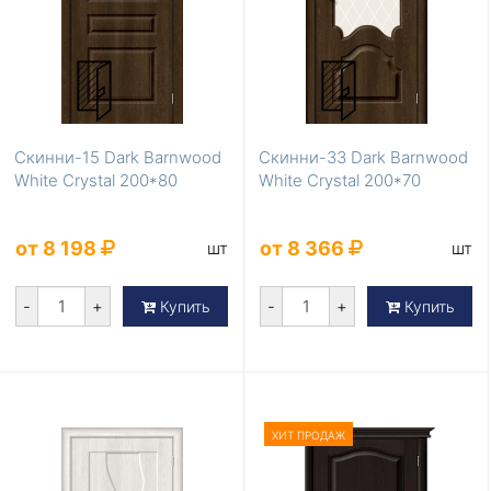
Скинни-15 Dark Barnwood
Скинни-33 Dark Barnwood
White Сrystal 200*80
White Сrystal 200*70
от 8 198
от 8 366
шт
шт
-
+
-
+
Купить
Купить
ХИТ ПРОДАЖ