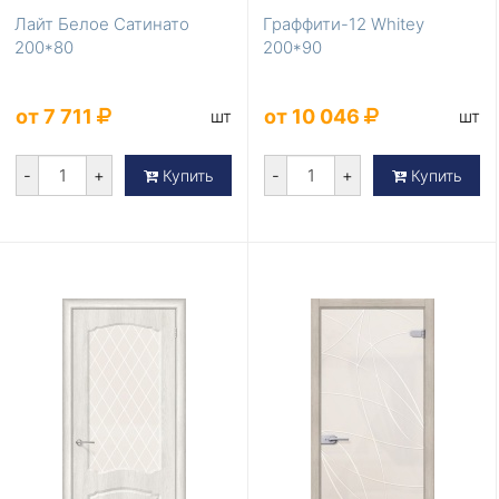
Лайт Белое Сатинато
Граффити-12 Whitey
200*80
200*90
от 7 711
от 10 046
шт
шт
-
+
-
+
Купить
Купить