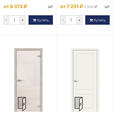
от 9 372
от 7 231
шт
шт
7 532
-
+
-
+
Купить
Купить