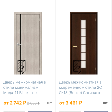
Дверь межкомнатная в
Дверь межкомнатная в
стиле минимализм
современном стиле 2С
Мода-11 Black Line
Л-13 (Венге) Сатинато
Cappuccino 200*90
200*60
от 2 742
от 3 461
шт
шт
2 856