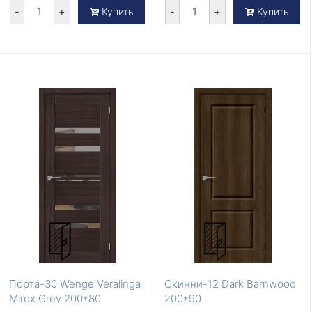
-
+
-
+
Купить
Купить
Порта-30 Wenge Veralinga
Скинни-12 Dark Barnwood
Mirox Grey 200*80
200*90