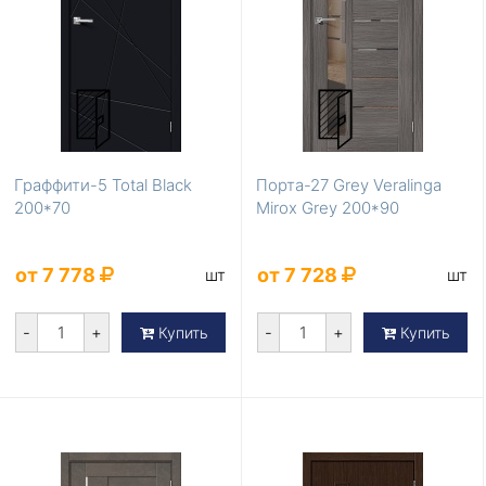
Граффити-5 Total Black
Порта-27 Grey Veralinga
200*70
Mirox Grey 200*90
от 7 778
от 7 728
шт
шт
-
+
-
+
Купить
Купить