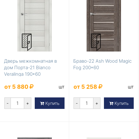
Дверь межкомнатная в
Браво-22 Ash Wood Magic
дом Порта-21 Bianco
Fog 200*60
Veralinga 190*60
от 5 880
от 5 258
шт
шт
-
+
-
+
Купить
Купить