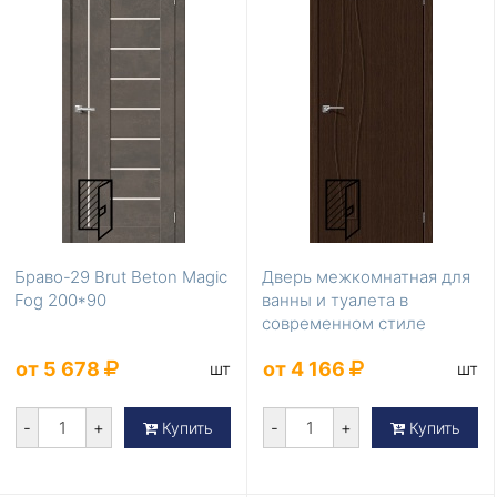
Браво-29 Brut Beton Magic
Дверь межкомнатная для
Fog 200*90
ванны и туалета в
современном стиле
Мастер-7 3D Wenge 200...
от 5 678
от 4 166
шт
шт
-
+
-
+
Купить
Купить