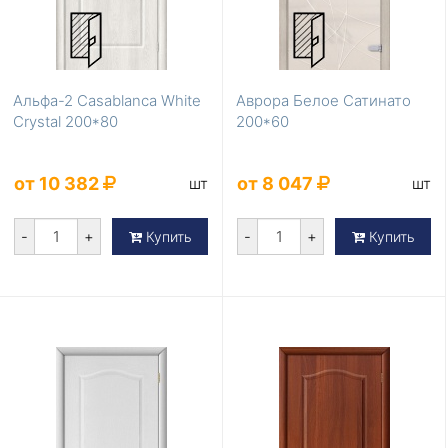
Альфа-2 Casablanca White
Аврора Белое Сатинато
Сrystal 200*80
200*60
от 10 382
от 8 047
шт
шт
-
+
-
+
Купить
Купить