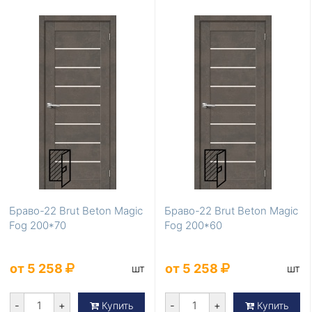
Браво-22 Brut Beton Magic
Браво-22 Brut Beton Magic
Fog 200*70
Fog 200*60
от 5 258
от 5 258
шт
шт
-
+
-
+
Купить
Купить