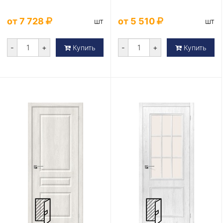
от 7 728
от 5 510
шт
шт
-
+
-
+
Купить
Купить