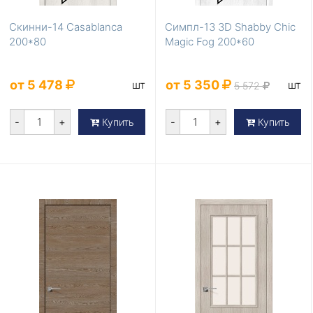
Скинни-14 Casablanca
Симпл-13 3D Shabby Chic
200*80
Magic Fog 200*60
от 5 478
от 5 350
шт
шт
5 572
-
+
-
+
Купить
Купить