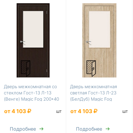
Дверь межкомнатная со
Дверь межкомнатная
стеклом Гост-13 Л-13
светлая Гост-13 Л-23
(Венге) Magic Fog 200*40
(БелДуб) Magic Fog
без усиления
200*40 без усиления
от 4 103
от 4 103
шт
шт
Подробнее
Подробнее