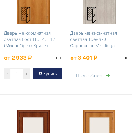
Дверь межкомнатная
Дверь межкомнатная
светлая Гост ПО-2 Л-12
светлая Тренд-0
(МиланОрех) Кризет
Cappuccino Veralinga
200*80
200*60
от 2 933
от 3 401
шт
шт
-
+
Купить
Подробнее