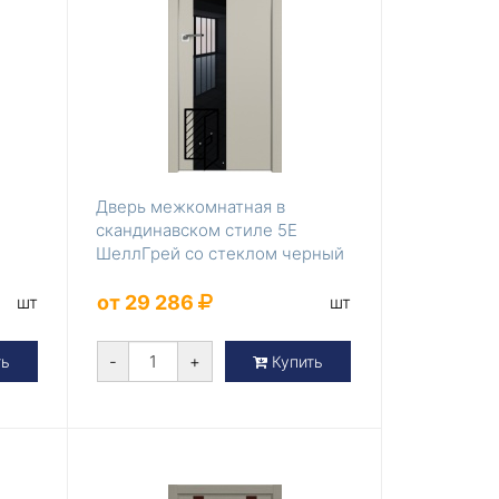
Дверь межкомнатная в
скандинавском стиле 5Е
ШеллГрей со стеклом черный
лак
от 29 286
шт
шт
-
+
ть
Купить