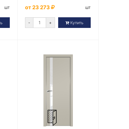
лак
от 23 273
шт
шт
-
+
ть
Купить