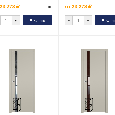
 23 273
от 23 273
шт
+
-
+
Купить
Купи