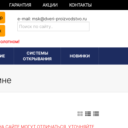
ГАРАНТИЯ
АКЦИИ
КОНТАКТЫ
ер
e-mail:
msk@dveri-proizvodstvo.ru
к
полотном!
СИСТЕМЫ
ИЕ
НОВИНКИ
ОТКРЫВАНИЯ
мне
А САЙТЕ МОГУТ ОТЛИЧАТЬСЯ. УТОЧНЯЙТЕ