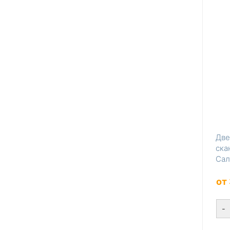
Две
ска
Сал
зер
от
-