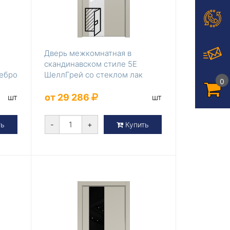
Дверь межкомнатная в
скандинавском стиле 5Е
ребро
ШеллГрей со стеклом лак
0
классик
от 29 286
шт
шт
-
+
ть
Купить