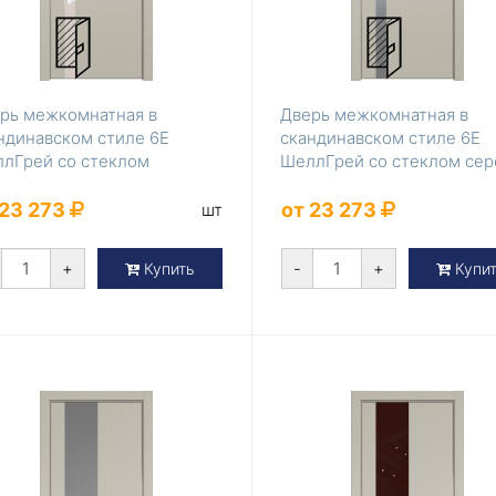
рь межкомнатная в
Дверь межкомнатная в
ндинавском стиле 6Е
скандинавском стиле 6Е
лГрей со стеклом
ШеллГрей со стеклом се
ламутровый ла...
матлак
 23 273
от 23 273
шт
+
-
+
Купить
Купи