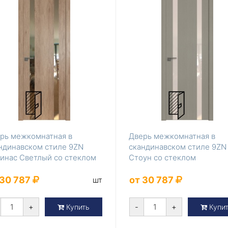
рь межкомнатная в
Дверь межкомнатная в
ндинавском стиле 9ZN
скандинавском стиле 9ZN
инас Светлый со стеклом
Стоун со стеклом
кало
перламутровый лак
 30 787
от 30 787
шт
+
-
+
Купить
Купи