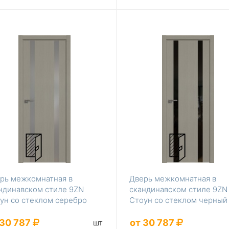
рь межкомнатная в
Дверь межкомнатная в
ндинавском стиле 9ZN
скандинавском стиле 9ZN
ун со стеклом серебро
Стоун со стеклом черный
лак
 30 787
от 30 787
шт