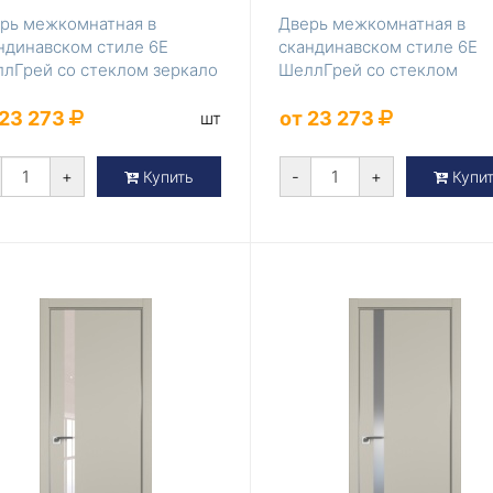
рь межкомнатная в
Дверь межкомнатная в
ндинавском стиле 6Е
скандинавском стиле 6Е
лГрей со стеклом зеркало
ШеллГрей со стеклом
коричневый лак
 23 273
от 23 273
шт
+
-
+
Купить
Купи