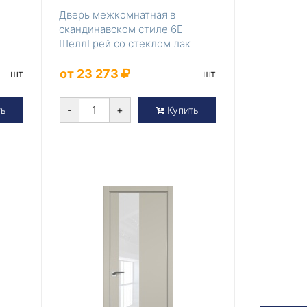
Дверь межкомнатная в
скандинавском стиле 6Е
ШеллГрей со стеклом лак
классик
от 23 273
шт
шт
-
+
ть
Купить