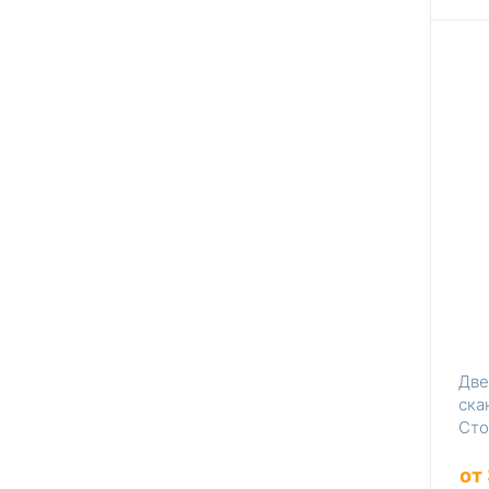
Две
ска
Сто
мат
от