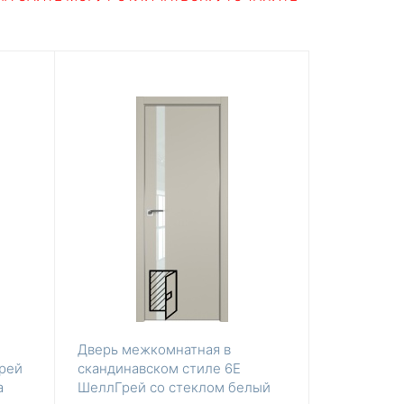
Дверь межкомнатная в
Грей
скандинавском стиле 6Е
а
ШеллГрей со стеклом белый