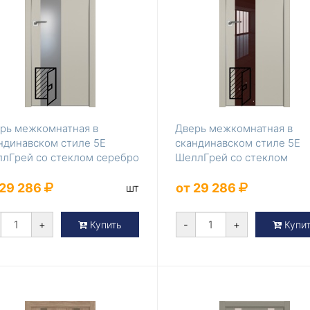
рь межкомнатная в
Дверь межкомнатная в
ндинавском стиле 5Е
скандинавском стиле 5Е
лГрей со стеклом серебро
ШеллГрей со стеклом
лак
коричневый лак
 29 286
от 29 286
шт
+
-
+
Купить
Купи