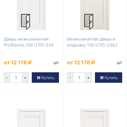
Дверь межкомнатная
Межкомнатная дверь в
Profildoors 106 U PD-234
кладовку 106 U PD-230_1
от 12 176
от 12 176
шт
шт
-
+
-
+
Купить
Купить