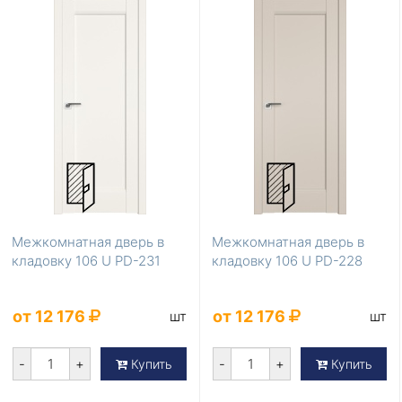
Межкомнатная дверь в
Межкомнатная дверь в
кладовку 106 U PD-231
кладовку 106 U PD-228
от 12 176
от 12 176
шт
шт
-
+
-
+
Купить
Купить