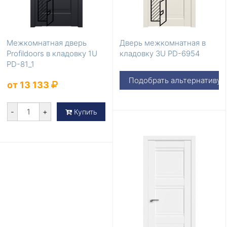
Межкомнатная дверь
Дверь межкомнатная в
Profildoors в кладовку 1U
кладовку 3U PD-6954
PD-81_1
Подобрать альтернативу
от 13 133
-
+
Купить