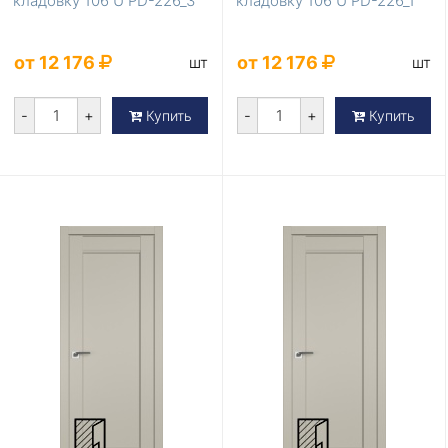
кладовку 106 U PD-226_3
кладовку 106 U PD-226_1
от 12 176
от 12 176
шт
шт
-
+
-
+
Купить
Купить