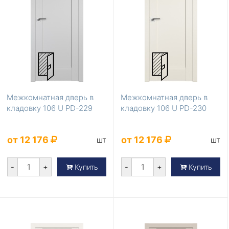
Межкомнатная дверь в
Межкомнатная дверь в
кладовку 106 U PD-229
кладовку 106 U PD-230
от 12 176
от 12 176
шт
шт
-
+
-
+
Купить
Купить