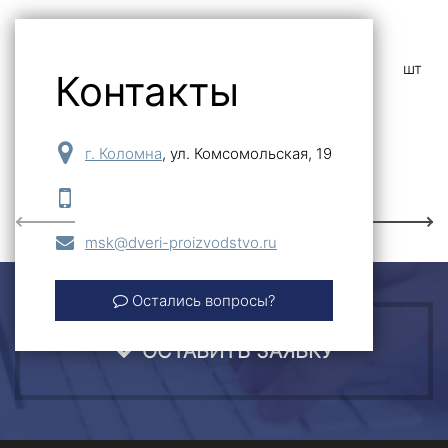
13 133
шт
Контакты
-
+
Купить
г. Коломна
,
ул. Комсомольская, 19
Previous
Next
msk@dveri-proizvodstvo.ru
Остались вопросы?
ОСТАВИТЬ ЗАЯВКУ