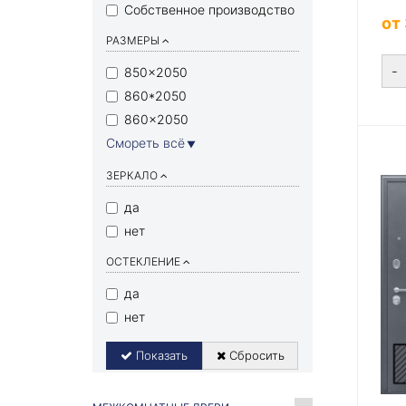
Собственное производство
от
РАЗМЕРЫ
-
850×2050
860*2050
860×2050
Смореть всё
▼
ЗЕРКАЛО
да
нет
ОСТЕКЛЕНИЕ
да
нет
Показать
Сбросить