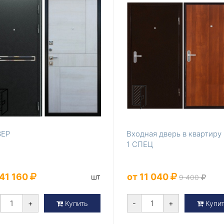
ЗЕР
Входная дверь в квартир
1 СПЕЦ
 41 160
от 11 040
шт
9 400
+
-
+
Купить
Купи