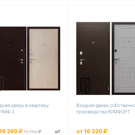
дная дверь в квартиру
Входная дверь собственн
УМФ 2
производства КОМФОРТ
 16 260
от 16 320
шт
13 750