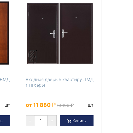
у БМД
Входная дверь в квартиру ЛМД
1 ПРОФИ
от 11 880
шт
шт
10 100
-
+
ть
Купить