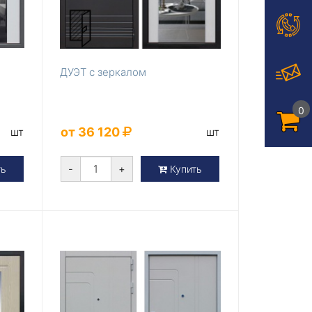
ДУЭТ с зеркалом
0
от 36 120
шт
шт
-
+
ть
Купить