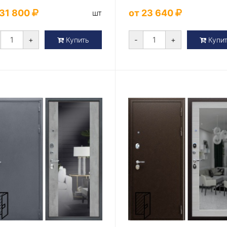
 31 800
от 23 640
шт
+
-
+
Купить
Купи