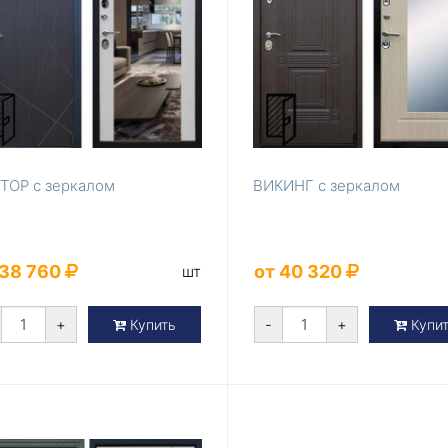
ТОР с зеркалом
ВИКИНГ с зеркалом
 38 760
от 40 320
шт
+
-
+
Купить
Купи