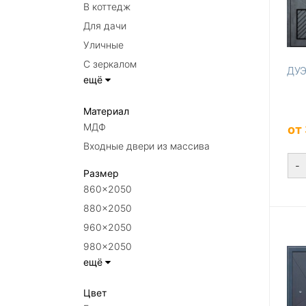
В коттедж
Для дачи
Уличные
С зеркалом
ДУЭ
ещё
Материал
МДФ
от
Входные двери из массива
-
Размер
860×2050
880×2050
960×2050
980×2050
ещё
Цвет