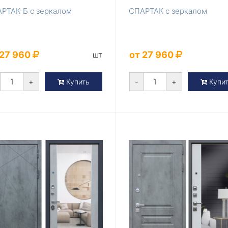
РТАК-Б с зеркалом
СПАРТАК с зеркалом
 27 960
от 27 960
шт
+
-
+
Купить
Купи