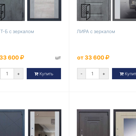
Т-Б с зеркалом
ЛИРА с зеркалом
 33 600
от 33 600
шт
+
-
+
Купить
Купи