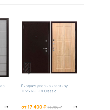
ого
Входная дверь в квартиру
ТРИУМФ ФЛ Classic
от 17 400
шт
шт
14 700