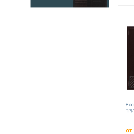
Вхо
ТРИ
от