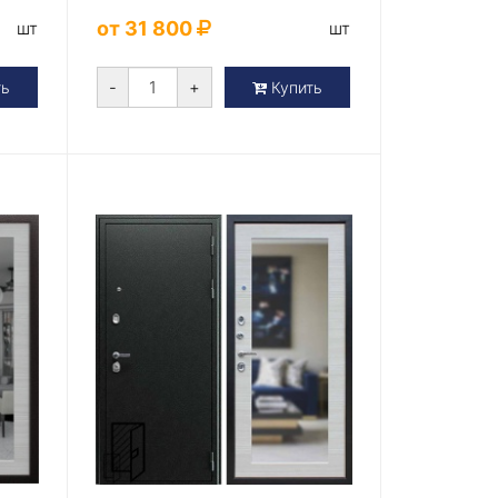
от 31 800
шт
шт
-
+
ть
Купить