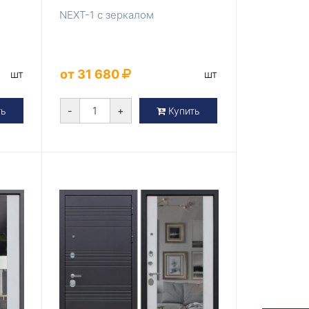
NEXT-1 с зеркалом
от 31 680
шт
шт
-
+
ть
Купить