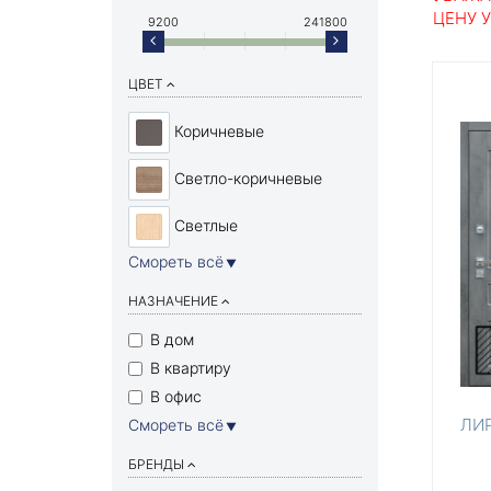
ЦЕНУ 
9200
241800
ЦВЕТ
Коричневые
Светло-коричневые
Светлые
Смореть всё
▼
НАЗНАЧЕНИЕ
В дом
В квартиру
В офис
ЛИ
Смореть всё
▼
БРЕНДЫ