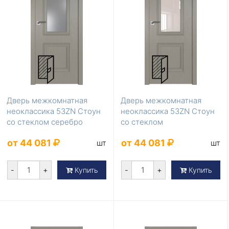
Дверь межкомнатная
Дверь межкомнатная
неоклассика 53ZN Стоун
неоклассика 53ZN Стоун
со стеклом серебро
со стеклом
матлак
перламутровый лак
от 44 081
от 44 081
шт
шт
-
+
-
+
Купить
Купить