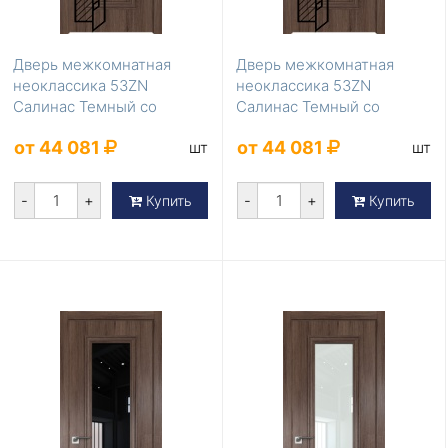
Дверь межкомнатная
Дверь межкомнатная
неоклассика 53ZN
неоклассика 53ZN
Салинас Темный со
Салинас Темный со
стеклом перламутровый
стеклом коричневый лак
от 44 081
от 44 081
шт
шт
лак
-
+
-
+
Купить
Купить