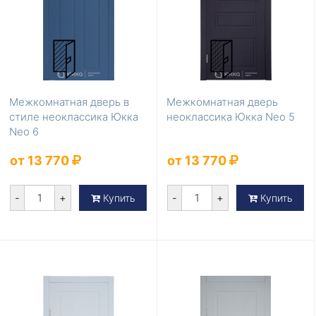
Межкомнатная дверь в
Межкомнатная дверь
стиле неоклассика Юкка
неоклассика Юкка Neo 5
Neo 6
от 13 770
от 13 770
-
+
-
+
Купить
Купить