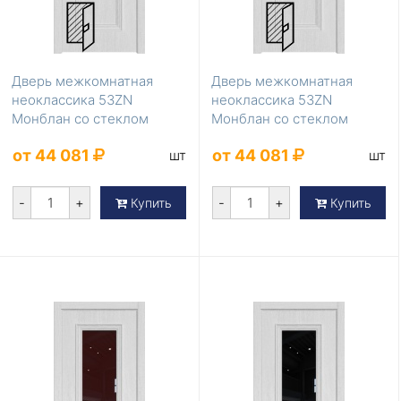
Дверь межкомнатная
Дверь межкомнатная
неоклассика 53ZN
неоклассика 53ZN
Монблан со стеклом
Монблан со стеклом
серебро матлак
перламутровый лак
от 44 081
от 44 081
шт
шт
-
+
-
+
Купить
Купить