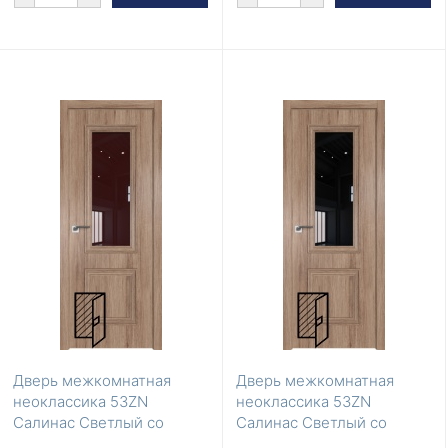
Дверь межкомнатная
Дверь межкомнатная
неоклассика 53ZN
неоклассика 53ZN
Салинас Светлый со
Салинас Светлый со
стеклом коричневый лак
стеклом черный лак