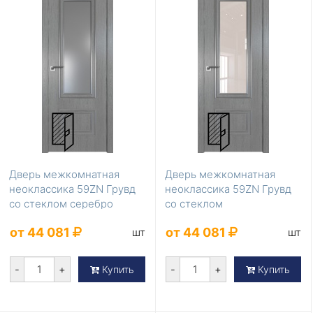
Дверь межкомнатная
Дверь межкомнатная
неоклассика 59ZN Грувд
неоклассика 59ZN Грувд
со стеклом серебро
со стеклом
матлак
перламутровый лак
от 44 081
от 44 081
шт
шт
-
+
-
+
Купить
Купить