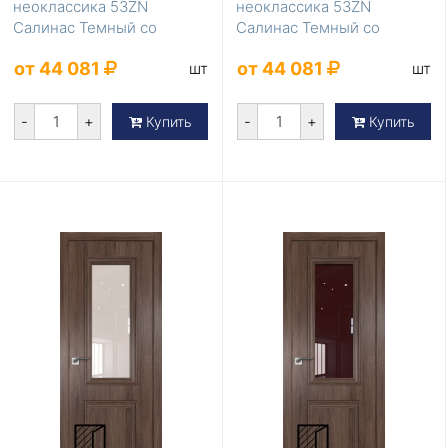
неоклассика 53ZN
неоклассика 53ZN
Салинас Темный со
Салинас Темный со
стеклом зеркало
стеклом серебро матлак
от 44 081
от 44 081
шт
шт
-
+
-
+
Купить
Купить