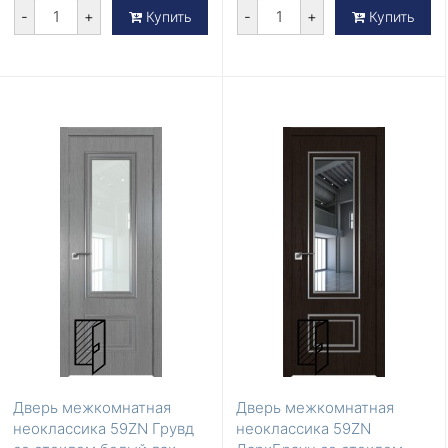
-
+
-
+
Купить
Купить
Дверь межкомнатная
Дверь межкомнатная
неоклассика 59ZN Грувд
неоклассика 59ZN