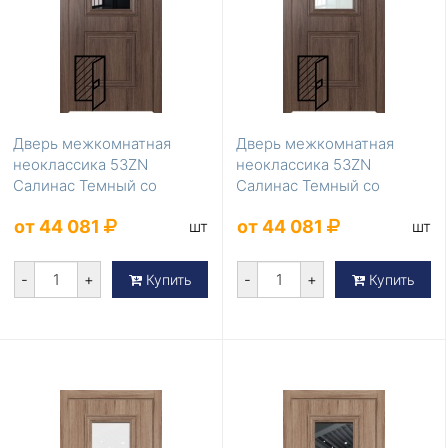
Дверь межкомнатная
Дверь межкомнатная
неоклассика 53ZN
неоклассика 53ZN
Салинас Темный со
Салинас Темный со
стеклом черный лак
стеклом белый лак
от 44 081
от 44 081
шт
шт
-
+
-
+
Купить
Купить