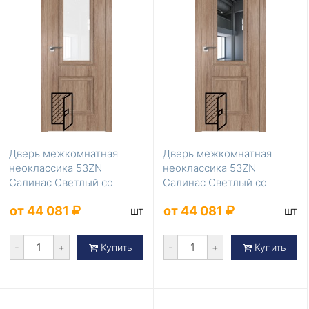
Дверь межкомнатная
Дверь межкомнатная
неоклассика 53ZN
неоклассика 53ZN
Салинас Светлый со
Салинас Светлый со
стеклом лак классик
стеклом зеркало
от 44 081
от 44 081
шт
шт
-
+
-
+
Купить
Купить