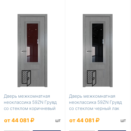
Дверь межкомнатная
Дверь межкомнатная
неоклассика 59ZN Грувд
неоклассика 59ZN Грувд
со стеклом коричневый
со стеклом черный лак
лак
от 44 081
от 44 081
шт
шт