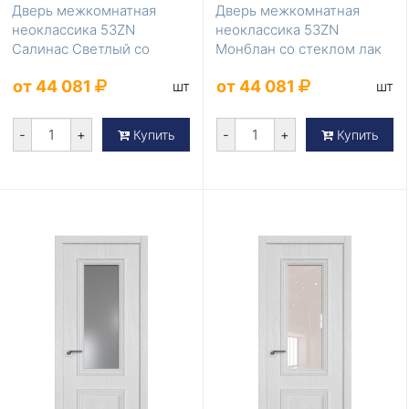
Дверь межкомнатная
Дверь межкомнатная
неоклассика 53ZN
неоклассика 53ZN
Салинас Светлый со
Монблан со стеклом лак
стеклом белый лак
классик
от 44 081
от 44 081
шт
шт
-
+
-
+
Купить
Купить