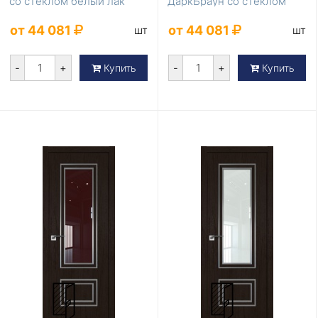
со стеклом белый лак
ДаркБраун со стеклом
зеркало
от 44 081
от 44 081
шт
шт
-
+
-
+
Купить
Купить