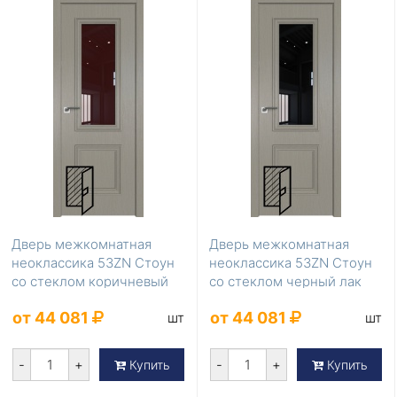
Дверь межкомнатная
Дверь межкомнатная
неоклассика 53ZN Стоун
неоклассика 53ZN Стоун
со стеклом коричневый
со стеклом черный лак
лак
от 44 081
от 44 081
шт
шт
-
+
-
+
Купить
Купить