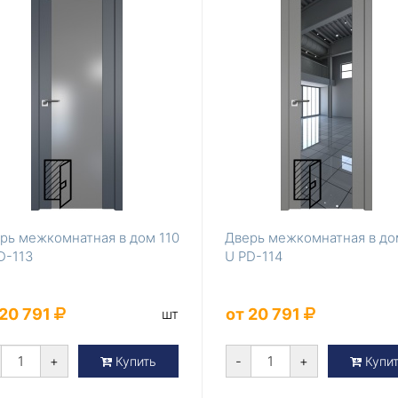
рь межкомнатная в дом 110
Дверь межкомнатная в до
D-113
U PD-114
 20 791
от 20 791
шт
+
-
+
Купить
Купи