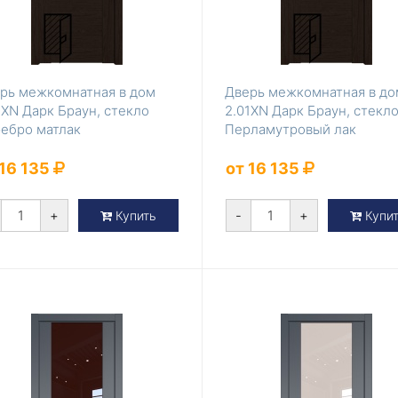
рь межкомнатная в дом
Дверь межкомнатная в до
1ХN Дарк Браун, стекло
2.01ХN Дарк Браун, стекл
ебро матлак
Перламутровый лак
 16 135
от 16 135
+
-
+
Купить
Купи