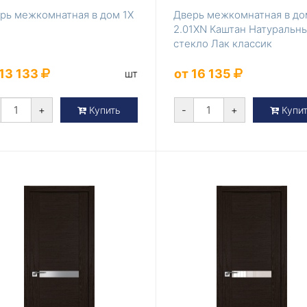
рь межкомнатная в дом 1X
Дверь межкомнатная в до
2.01ХN Каштан Натуральны
стекло Лак классик
 13 133
от 16 135
шт
+
-
+
Купить
Купи