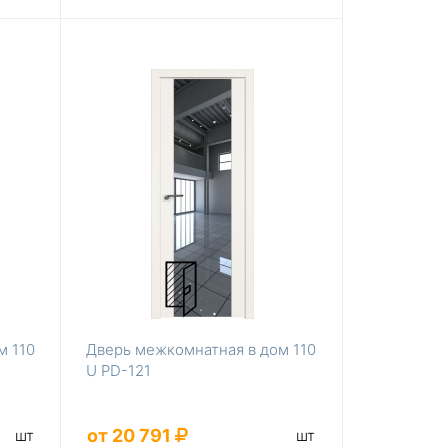
м 110
Дверь межкомнатная в дом 110
U PD-121
от 20 791
шт
шт