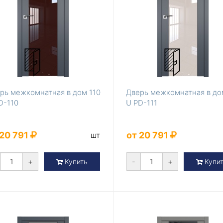
рь межкомнатная в дом 110
Дверь межкомнатная в до
D-110
U PD-111
 20 791
от 20 791
шт
+
-
+
Купить
Купи