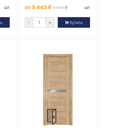
от 5 443
шт
шт
5 670
-
+
ть
Купить