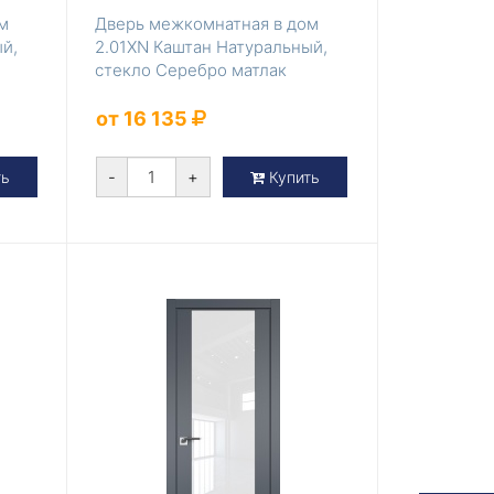
м
Дверь межкомнатная в дом
й,
2.01ХN Каштан Натуральный,
стекло Серебро матлак
от 16 135
-
+
ть
Купить