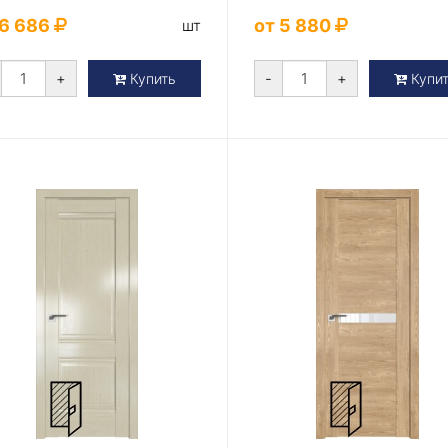
 6 686
от 5 880
шт
+
-
+
Купить
Купи