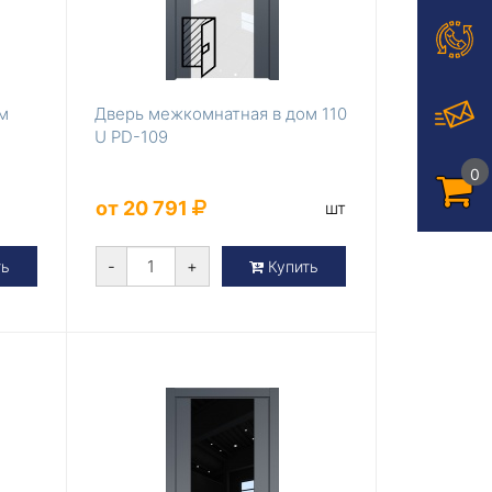
м
Дверь межкомнатная в дом 110
о
U PD-109
0
от 20 791
шт
-
+
ть
Купить