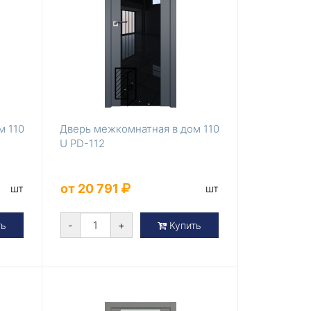
м 110
Дверь межкомнатная в дом 110
U PD-112
от 20 791
шт
шт
-
+
ть
Купить