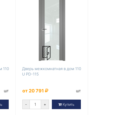
м 110
Дверь межкомнатная в дом 110
U PD-115
от 20 791
шт
шт
-
+
ть
Купить