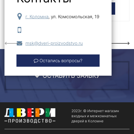
Выбрать
Выбрать
г. Коломна
,
ул. Комсомольская, 19
Previous
Next
msk@dveri-proizvodstvo.ru
Остались вопросы?
ОСТАВИТЬ ЗАЯВКУ
2023г. © Интернет магазин
входных и межкомнатных
дверей в Коломне