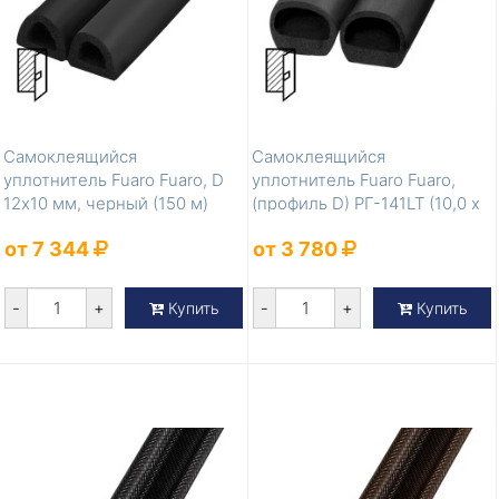
Самоклеящийся
Самоклеящийся
уплотнитель Fuaro Fuaro, D
уплотнитель Fuaro Fuaro,
12х10 мм, черный (150 м)
(профиль D) РГ-141LT (10,0 х
12,0 мм) (б...
от 7 344
от 3 780
-
+
-
+
Купить
Купить