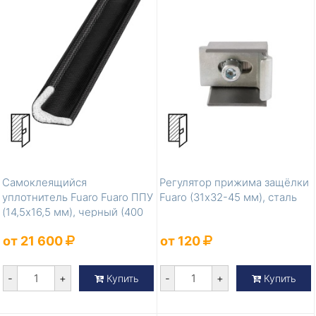
Самоклеящийся
Регулятор прижима защёлки
уплотнитель Fuaro Fuaro ППУ
Fuaro (31х32-45 мм), сталь
(14,5x16,5 мм), черный (400
м)
от 21 600
от 120
-
+
-
+
Купить
Купить