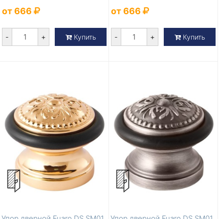
от 666
от 666
-
+
-
+
Купить
Купить
Упор дверной Fuaro DS SM01
Упор дверной Fuaro DS SM01