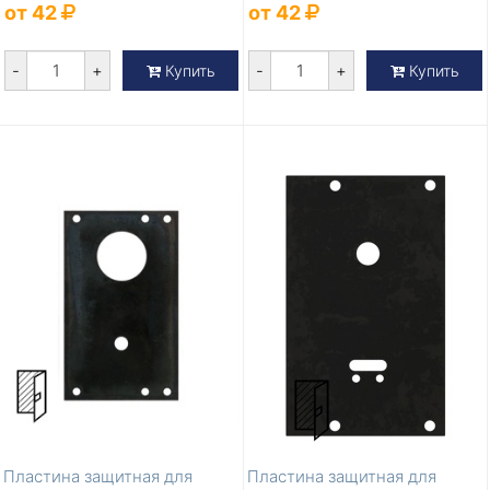
от 42
от 42
-
+
-
+
Купить
Купить
Пластина защитная для
Пластина защитная для