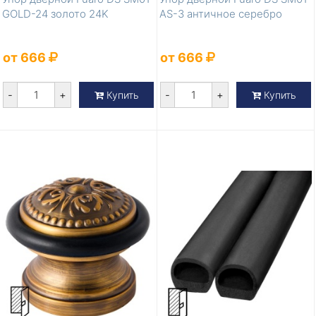
GOLD-24 золото 24K
AS-3 античное серебро
от 666
от 666
-
+
-
+
Купить
Купить