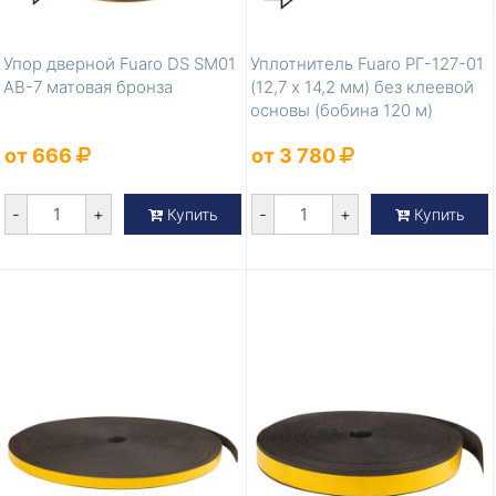
Упор дверной Fuaro DS SM01
Уплотнитель Fuaro РГ-127-01
AB-7 матовая бронза
(12,7 х 14,2 мм) без клеевой
основы (бобина 120 м)
от 666
от 3 780
-
+
-
+
Купить
Купить