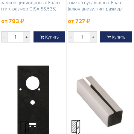
замков цилиндровых Fuaro
замков сувальдных Fuaro
(тип-размер CISA 56.535)
(ключ внизу, тип-размер
CISA 57.53...
от 793
от 727
-
+
-
+
Купить
Купить