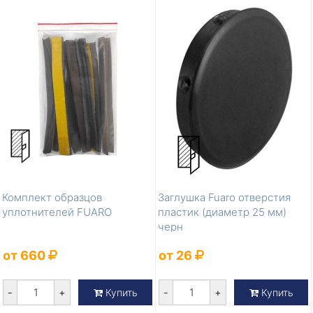
Комплект образцов
Заглушка Fuaro отверстия
уплотнителей FUARO
пластик (диаметр 25 мм)
черн
от 660
от 26
-
+
-
+
Купить
Купить