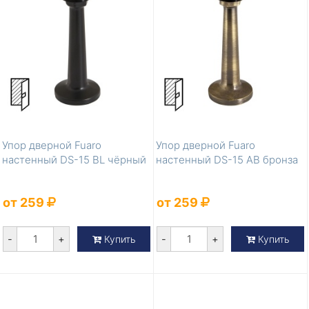
Упор дверной Fuaro
Упор дверной Fuaro
настенный DS-15 BL чёрный
настенный DS-15 AB бронза
от 259
от 259
-
+
-
+
Купить
Купить