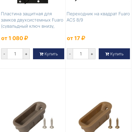
Пластина защитная для
Переходник на квадрат Fuaro
замков двухсистемных Fuaro
ACS 8/9
(сувальдный ключ внизу,
тип-раз...
от 1 080
от 17
-
+
-
+
Купить
Купить