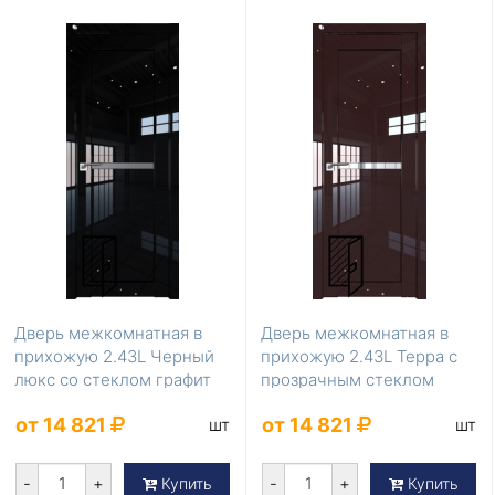
Дверь межкомнатная в
Дверь межкомнатная в
прихожую 2.43L Черный
прихожую 2.43L Терра с
люкс со стеклом графит
прозрачным стеклом
от 14 821
от 14 821
шт
шт
-
+
-
+
Купить
Купить