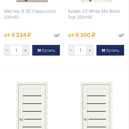
Мастер-9 3D Cappuccino
Браво-22 White Mix Black
200*60
Star 200*90
от 4 334
от 6 300
шт
шт
-
+
-
+
Купить
Купить