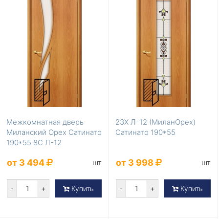
Межкомнатная дверь
23Х Л-12 (МиланОрех)
Миланский Орех Сатинато
Сатинато 190*55
190*55 8С Л-12
от 3 494
от 3 998
шт
шт
-
+
-
+
Купить
Купить