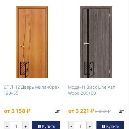
6Г Л-12 Дверь МиланОрех
Мода-11 Black Line Ash
190*55
Wood 200*60
от 3 158
от 3 221
шт
шт
2 982
-
+
-
+
Купить
Купить