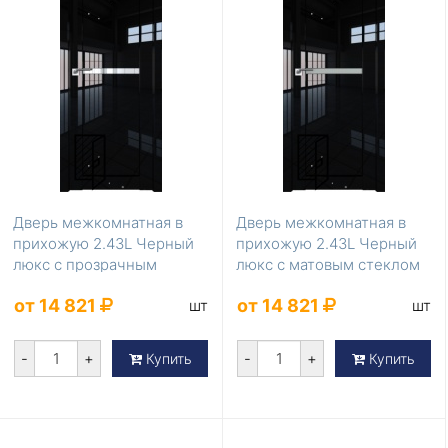
Дверь межкомнатная в
Дверь межкомнатная в
прихожую 2.43L Черный
прихожую 2.43L Черный
люкс с прозрачным
люкс с матовым стеклом
стеклом
от 14 821
от 14 821
шт
шт
-
+
-
+
Купить
Купить