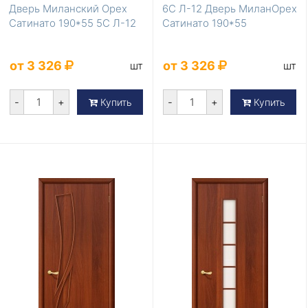
Дверь Миланский Орех
6С Л-12 Дверь МиланОрех
Сатинато 190*55 5С Л-12
Сатинато 190*55
от 3 326
от 3 326
шт
шт
-
+
-
+
Купить
Купить