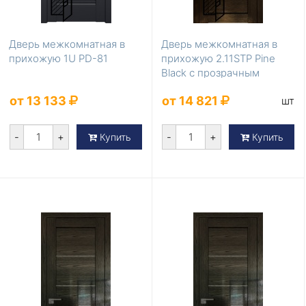
Дверь межкомнатная в
Дверь межкомнатная в
прихожую 1U PD-81
прихожую 2.11STP Pine
Black с прозрачным
стеклом
от 13 133
от 14 821
шт
-
+
-
+
Купить
Купить