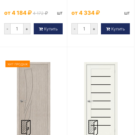
от 4 184
от 4 334
шт
шт
4 172
-
+
-
+
Купить
Купить
ХИТ ПРОДАЖ