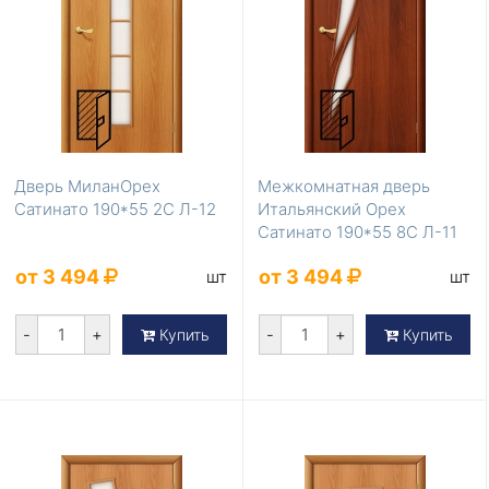
Дверь МиланОрех
Межкомнатная дверь
Сатинато 190*55 2С Л-12
Итальянский Орех
Сатинато 190*55 8С Л-11
от 3 494
от 3 494
шт
шт
-
+
-
+
Купить
Купить