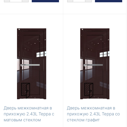
Дверь межкомнатная в
Дверь межкомнатная в
прихожую 2.43L Терра с
прихожую 2.43L Терра со
матовым стеклом
стеклом графит