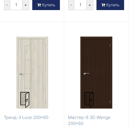
-
+
-
+
Купить
Купить
Тренд-3 Luce 200*60
Мастер-9 3D Wenge
200*60