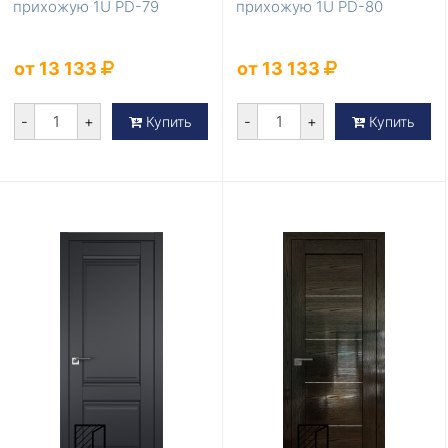
прихожую 1U PD-79
прихожую 1U PD-80
от 13 133
от 13 133
-
+
-
+
Купить
Купить