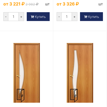
от 3 221
от 3 326
шт
шт
2 982
-
+
-
+
Купить
Купить