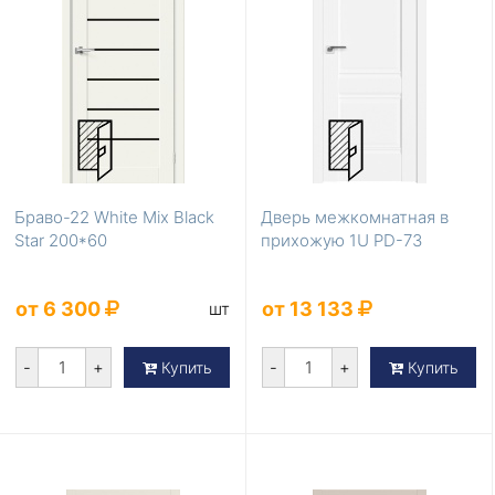
Браво-22 White Mix Black
Дверь межкомнатная в
Star 200*60
прихожую 1U PD-73
от 6 300
от 13 133
шт
-
+
-
+
Купить
Купить