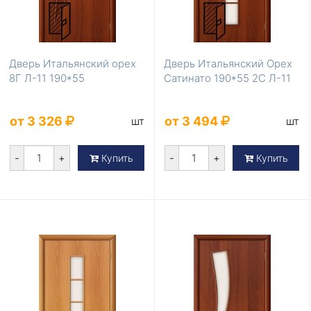
Дверь Итальянский орех
Дверь Итальянский Орех
8Г Л-11 190*55
Сатинато 190*55 2С Л-11
от 3 326
от 3 494
шт
шт
-
+
-
+
Купить
Купить