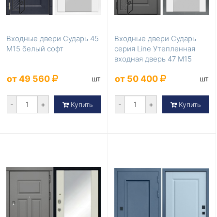
Входные двери Сударь 45
Входные двери Сударь
М15 белый софт
серия Line Утепленная
входная дверь 47 М15
белый софт с шум...
от 49 560
от 50 400
шт
шт
-
+
-
+
Купить
Купить