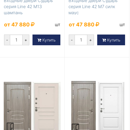
Входные двери Сударь
Входные двери Сударь
серия Line 42 М13
серия Line 42 М7 силк
шампань
маус
от 47 880
от 47 880
шт
шт
-
+
-
+
Купить
Купить