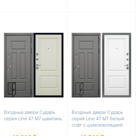
Входные двери Сударь
Входные двери Сударь
серия Line 47 М7 шампань
серия Line 47 М7 белый
софт с шумоизоляцией