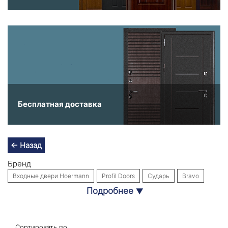
Бесплатная доставка
← Назад
Бренд
Входные двери Hoermann
Profil Doors
Сударь
Bravo
Подробнее
▼
Входные двери Labirint Doors
Интекрон
Собственное производство
Стальная линия
Назначение
Сортировать по