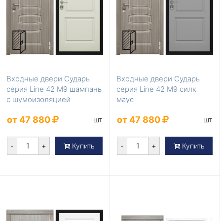
Входные двери Сударь
Входные двери Сударь
серия Line 42 М9 шампань
серия Line 42 М9 силк
с шумоизоляцией
маус
от 47 880
от 47 880
шт
шт
-
+
-
+
Купить
Купить