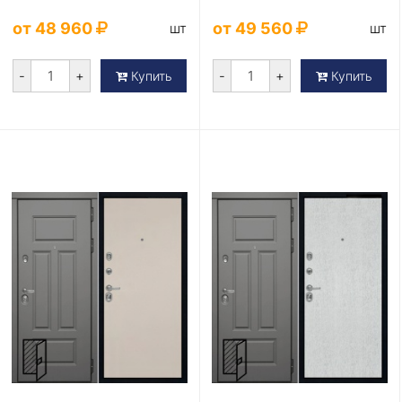
белый
от 48 960
от 49 560
шт
шт
-
+
-
+
Купить
Купить