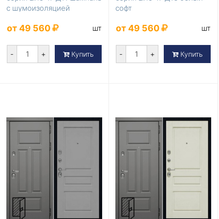
с шумоизоляцией
софт
от 49 560
от 49 560
шт
шт
-
+
-
+
Купить
Купить