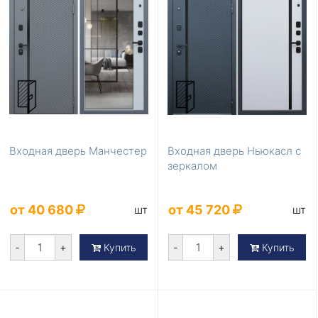
Входная дверь Манчестер
Входная дверь Ньюкасл с
зеркалом
от 40 680
от 45 720
шт
шт
-
+
-
+
Купить
Купить