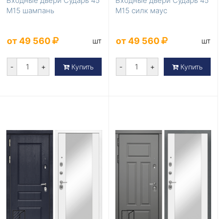
Входные двери Сударь 45
Входные двери Сударь 45
М15 шампань
М15 силк маус
от 49 560
от 49 560
шт
шт
-
+
-
+
Купить
Купить