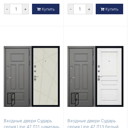
-
+
-
+
Купить
Купить
Входные двери Сударь
Входные двери Сударь
серия Line 47 Д11 шампань
серия Line 47 Д13 белый