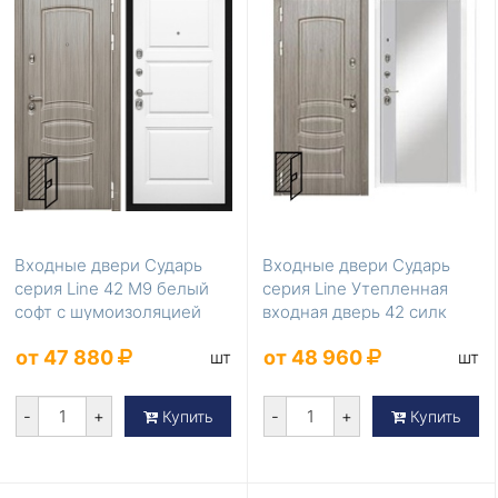
Входные двери Сударь
Входные двери Сударь
серия Line 42 М9 белый
серия Line Утепленная
софт с шумоизоляцией
входная дверь 42 силк
маус зеркало
от 47 880
от 48 960
шт
шт
-
+
-
+
Купить
Купить