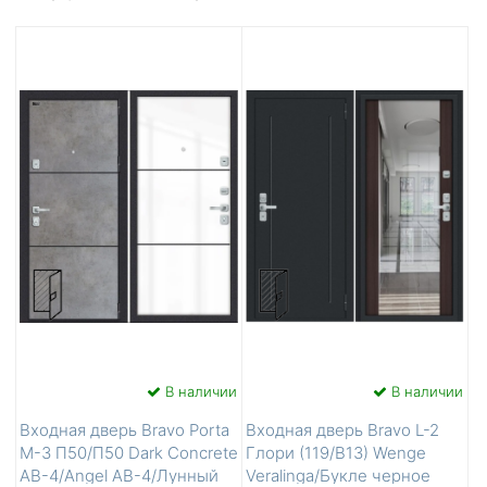
В наличии
В наличии
Входная дверь Bravo Porta
Входная дверь Bravo L-2
M-3 П50/П50 Dark Concrete
Глори (119/В13) Wenge
AB-4/Angel AB-4/Лунный
Veralinga/Букле черное