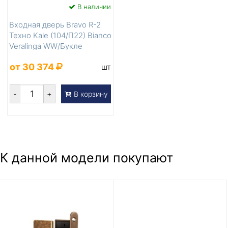
В наличии
Входная дверь Bravo R-2
Техно Kale (104/П22) Bianco
Veralinga WW/Букле
черное
от 30 374
шт
-
+
В корзину
К данной модели покупают