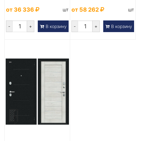
камен...
от 36 336
от 58 262
шт
шт
-
+
-
+
В корзину
В корзину