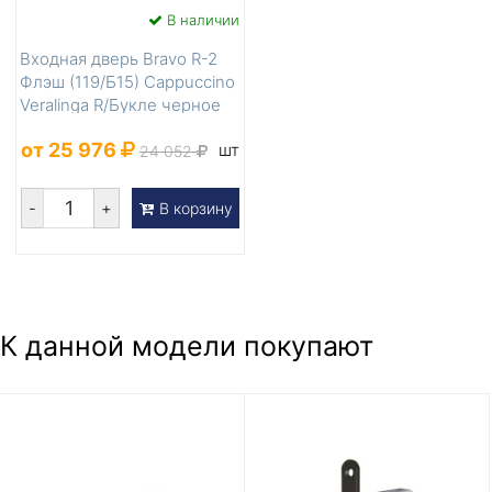
В наличии
Входная дверь Bravo R-2
Флэш (119/Б15) Cappuccino
Veralinga R/Букле черное
от 25 976
шт
24 052
-
+
В корзину
К данной модели покупают