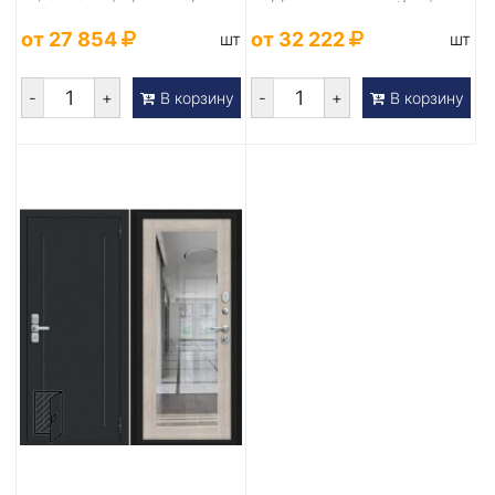
Букле черное
от 27 854
от 32 222
шт
шт
-
+
-
+
В корзину
В корзину