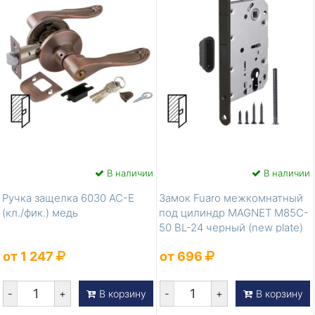
В наличии
В наличии
Ручка защелка 6030 AC-E
Замок Fuaro межкомнатный
(кл./фик.) медь
под цилиндр MAGNET M85C-
50 BL-24 черный (new plate)
от 1 247
от 696
-
+
-
+
В корзину
В корзину