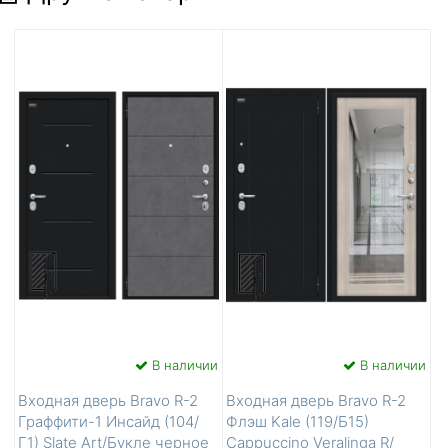
В наличии
В наличии
Входная дверь Bravo R-2
Входная дверь Bravo R-2
Граффити-1 Инсайд (104/
Флэш Kale (119/Б15)
Г1) Slate Art/Букле черное
Cappuccino Veralinga R/