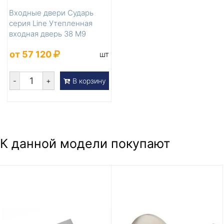
Входные двери Сударь
серия Line Утепленная
входная дверь 38 М9
шампань
от 57 120
шт
-
+
В корзину
К данной модели покупают