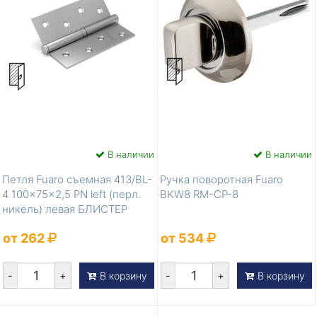
В наличии
В наличии
Петля Fuaro съемная 413/BL-
Ручка поворотная Fuaro
4 100x75x2,5 PN left (перл.
BKW8 RM-CP-8
никель) левая БЛИСТЕР
от 262
от 534
-
+
-
+
В корзину
В корзину