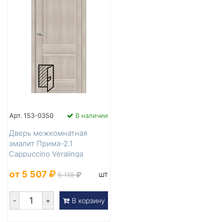
Арт. 153-0350
В наличии
Дверь межкомнатная
эмалит Прима-2.1
Cappuccino Veralinga
200*80
от 5 507
шт
6 118
-
+
В корзину